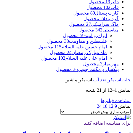
دفتر
19 محصول
قاب
102 محصول
کارت پستال
89 محصول
گردنبند
24 محصول
ماگ سرامیکی
27 محصول
مناسبتی
342 محصول
ایران و امید
59 محصول
فلسطین و مقاومت
38 محصول
امام حسین علیه السلام
115 محصول
ماه مبارک رمضان
24 محصول
امام علی علیه السلام
102 محصول
مهر نماز
7 محصول
پیکسل و مگنت چوبی
36 محصول
خانه
استیکر ضد آب
استیکر ماشین
نمایش 1–12 از 21 نتیجه
مشاهده فیلترها
نمایش
9
12
18
24
برای مقایسه اضافه کنید