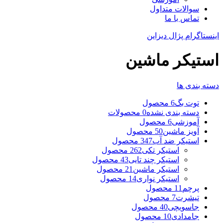
سوالات متداول
تماس با ما
اینستاگرام پژال دیزاین
استیکر ماشین
دسته بندی ها
توت بگ
6 محصول
دسته بندی نشده
0 محصولات
آموزشی
6 محصول
آویز ماشین
50 محصول
استیکر ضد آب
347 محصول
استیکر تکی
262 محصول
استیکر چند تایی
43 محصول
استیکر ماشین
21 محصول
استیکر نواری
14 محصول
پرچم
11 محصول
تیشرت
7 محصول
جاسویچی
40 محصول
جامدادی
10 محصول