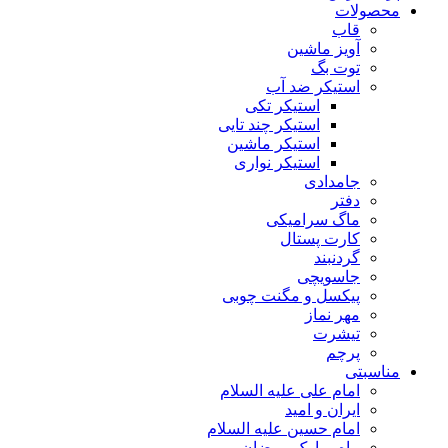
محصولات
قاب
آویز ماشین
توت بگ
استیکر ضد آب
استیکر تکی
استیکر چند تایی
استیکر ماشین
استیکر نواری
جامدادی
دفتر
ماگ سرامیکی
کارت پستال
گردنبند
جاسویچی
پیکسل و مگنت چوبی
مهر نماز
تیشرت
پرچم
مناسبتی
امام علی علیه السلام
ایران و امید
امام حسین علیه السلام
ماه مبارک رمضان