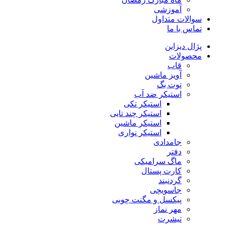
آموزشی
سوالات متداول
تماس با ما
پژال دیزاین
محصولات
قاب
آویز ماشین
توت بگ
استیکر ضد آب
استیکر تکی
استیکر چند تایی
استیکر ماشین
استیکر نواری
جامدادی
دفتر
ماگ سرامیکی
کارت پستال
گردنبند
جاسویچی
پیکسل و مگنت چوبی
مهر نماز
تیشرت