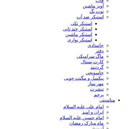
قاب
آویز ماشین
توت بگ
استیکر ضد آب
استیکر تکی
استیکر چند تایی
استیکر ماشین
استیکر نواری
جامدادی
دفتر
ماگ سرامیکی
کارت پستال
گردنبند
جاسویچی
پیکسل و مگنت چوبی
مهر نماز
تیشرت
پرچم
مناسبتی
امام علی علیه السلام
ایران و امید
امام حسین علیه السلام
ماه مبارک رمضان
آموزشی