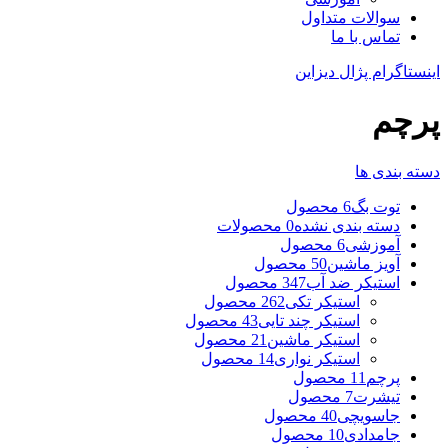
سوالات متداول
تماس با ما
اینستاگرام پژال دیزاین
پرچم
دسته بندی ها
توت بگ
6 محصول
دسته بندی نشده
0 محصولات
آموزشی
6 محصول
آویز ماشین
50 محصول
استیکر ضد آب
347 محصول
استیکر تکی
262 محصول
استیکر چند تایی
43 محصول
استیکر ماشین
21 محصول
استیکر نواری
14 محصول
پرچم
11 محصول
تیشرت
7 محصول
جاسویچی
40 محصول
جامدادی
10 محصول