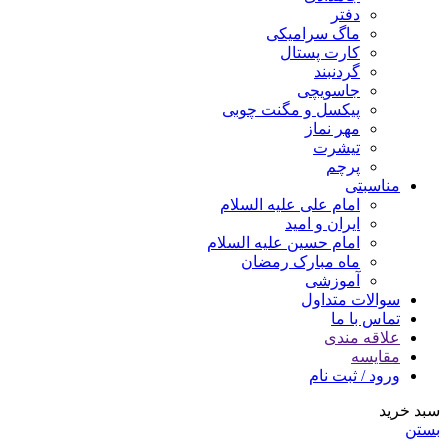
دفتر
ماگ سرامیکی
کارت پستال
گردنبند
جاسویچی
پیکسل و مگنت چوبی
مهر نماز
تیشرت
پرچم
مناسبتی
امام علی علیه السلام
ایران و امید
امام حسین علیه السلام
ماه مبارک رمضان
آموزشی
سوالات متداول
تماس با ما
علاقه مندی
مقایسه
ورود / ثبت نام
سبد خرید
بستن