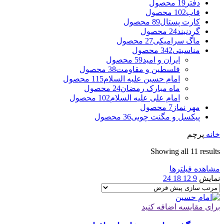
دفتر
19 محصول
قاب
102 محصول
کارت پستال
89 محصول
گردنبند
24 محصول
ماگ سرامیکی
27 محصول
مناسبتی
342 محصول
ایران و امید
59 محصول
فلسطین و مقاومت
38 محصول
امام حسین علیه السلام
115 محصول
ماه مبارک رمضان
24 محصول
امام علی علیه السلام
102 محصول
مهر نماز
7 محصول
پیکسل و مگنت چوبی
36 محصول
خانه
پرچم
Showing all 11 results
مشاهده فیلترها
نمایش
9
12
18
24
برای مقایسه اضافه کنید