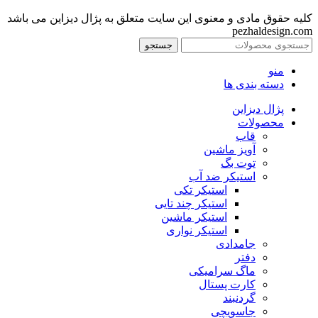
کلیه حقوق مادی و معنوی این سایت متعلق به پژال دیزاین می باشد
pezhaldesign.com
جستجو
منو
دسته بندی ها
پژال دیزاین
محصولات
قاب
آویز ماشین
توت بگ
استیکر ضد آب
استیکر تکی
استیکر چند تایی
استیکر ماشین
استیکر نواری
جامدادی
دفتر
ماگ سرامیکی
کارت پستال
گردنبند
جاسویچی