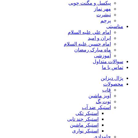
پیکسل و مگنت چوبی
مهر نماز
تیشرت
پرچم
مناسبتی
امام علی علیه السلام
ایران و امید
امام حسین علیه السلام
ماه مبارک رمضان
آموزشی
سوالات متداول
تماس با ما
پژال دیزاین
محصولات
قاب
آویز ماشین
توت بگ
استیکر ضد آب
استیکر تکی
استیکر چند تایی
استیکر ماشین
استیکر نواری
جامدادی