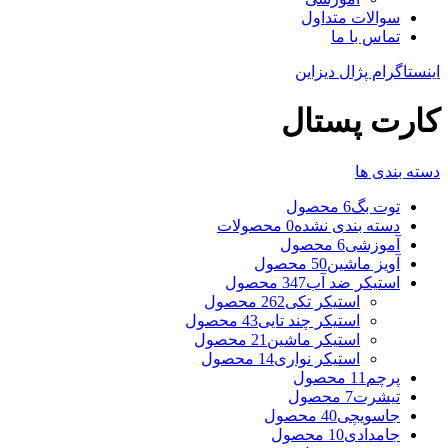
سوالات متداول
تماس با ما
اینستاگرام پژال دیزاین
کارت پستال
دسته بندی ها
توت بگ
6 محصول
دسته بندی نشده
0 محصولات
آموزشی
6 محصول
آویز ماشین
50 محصول
استیکر ضد آب
347 محصول
استیکر تکی
262 محصول
استیکر چند تایی
43 محصول
استیکر ماشین
21 محصول
استیکر نواری
14 محصول
پرچم
11 محصول
تیشرت
7 محصول
جاسویچی
40 محصول
جامدادی
10 محصول