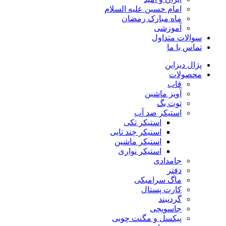
امام حسین علیه السلام
ماه مبارک رمضان
آموزشی
سوالات متداول
تماس با ما
پژال دیزاین
محصولات
قاب
آویز ماشین
توت بگ
استیکر ضد آب
استیکر تکی
استیکر چند تایی
استیکر ماشین
استیکر نواری
جامدادی
دفتر
ماگ سرامیکی
کارت پستال
گردنبند
جاسویچی
پیکسل و مگنت چوبی