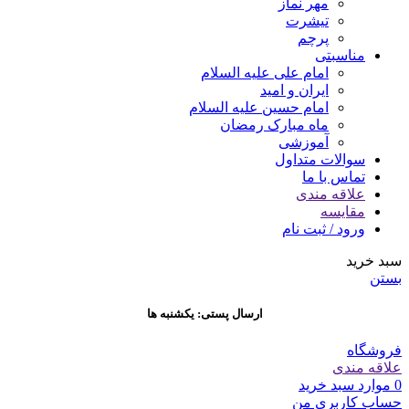
مهر نماز
تیشرت
پرچم
مناسبتی
امام علی علیه السلام
ایران و امید
امام حسین علیه السلام
ماه مبارک رمضان
آموزشی
سوالات متداول
تماس با ما
علاقه مندی
مقایسه
ورود / ثبت نام
سبد خرید
بستن
ارسال پستی: یکشنبه ها
فروشگاه
علاقه مندی
0
موارد
سبد خرید
حساب کاربری من