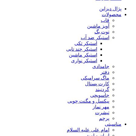
پژال دیزاین
محصولات
قاب
آویز ماشین
توت بگ
استیکر ضد آب
استیکر تکی
استیکر چند تایی
استیکر ماشین
استیکر نواری
جامدادی
دفتر
ماگ سرامیکی
کارت پستال
گردنبند
جاسویچی
پیکسل و مگنت چوبی
مهر نماز
تیشرت
پرچم
مناسبتی
امام علی علیه السلام
ایران و امید