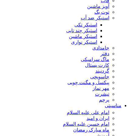
قاب
آویز ماشین
توت بگ
استیکر ضد آب
استیکر تکی
استیکر چند تایی
استیکر ماشین
استیکر نواری
جامدادی
دفتر
ماگ سرامیکی
کارت پستال
گردنبند
جاسویچی
پیکسل و مگنت چوبی
مهر نماز
تیشرت
پرچم
مناسبتی
امام علی علیه السلام
ایران و امید
امام حسین علیه السلام
ماه مبارک رمضان
آموزشی