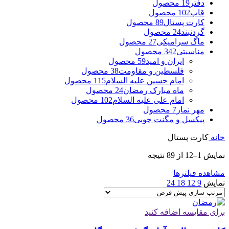
دفتر
19 محصول
قاب
102 محصول
کارت پستال
89 محصول
گردنبند
24 محصول
ماگ سرامیکی
27 محصول
مناسبتی
342 محصول
ایران و امید
59 محصول
فلسطین و مقاومت
38 محصول
امام حسین علیه السلام
115 محصول
ماه مبارک رمضان
24 محصول
امام علی علیه السلام
102 محصول
مهر نماز
7 محصول
پیکسل و مگنت چوبی
36 محصول
خانه
کارت پستال
نمایش 1–12 از 89 نتیجه
مشاهده فیلترها
نمایش
9
12
18
24
برای مقایسه اضافه کنید