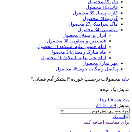
دفتر
19 محصول
قاب
102 محصول
کارت پستال
89 محصول
گردنبند
24 محصول
ماگ سرامیکی
27 محصول
مناسبتی
342 محصول
ایران و امید
59 محصول
فلسطین و مقاومت
38 محصول
امام حسین علیه السلام
115 محصول
ماه مبارک رمضان
24 محصول
امام علی علیه السلام
102 محصول
مهر نماز
7 محصول
پیکسل و مگنت چوبی
36 محصول
خانه
محصولات برچسب خورده “استیکر آدم فضایی”
نمایش یک نتیجه
مشاهده فیلترها
نمایش
9
12
18
24
برای مقایسه اضافه کنید