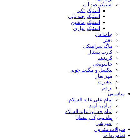
استیکر ضد آب
استیکر تکی
استیکر چند تایی
استیکر ماشین
استیکر نواری
جامدادی
دفتر
ماگ سرامیکی
کارت پستال
گردنبند
جاسویچی
پیکسل و مگنت چوبی
مهر نماز
تیشرت
پرچم
مناسبتی
امام علی علیه السلام
ایران و امید
امام حسین علیه السلام
ماه مبارک رمضان
آموزشی
سوالات متداول
تماس با ما