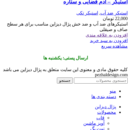
استیکر – آدم فضایی و ستاره
استیکر ضد آب
,
استیکر تکی
22,000
تومان
استیکرهای ضد آب و ضد خش پژال دیزاین مناسب برای هر سطح
صاف و صیقلی
افزودن به علاقه مندی
افزودن به سبد خرید
مشاهده سریع
ارسال پستی: یکشنبه ها
کلیه حقوق مادی و معنوی این سایت متعلق به پژال دیزاین می باشد
pezhaldesign.com
جستجو
منو
دسته بندی ها
پژال دیزاین
محصولات
قاب
آویز ماشین
توت بگ