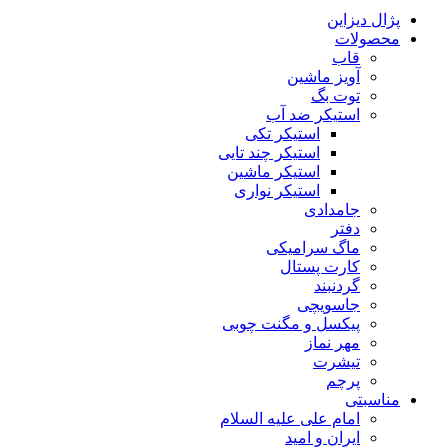
پژال دیزاین
محصولات
قاب
آویز ماشین
توت بگ
استیکر ضد آب
استیکر تکی
استیکر چند تایی
استیکر ماشین
استیکر نواری
جامدادی
دفتر
ماگ سرامیکی
کارت پستال
گردنبند
جاسویچی
پیکسل و مگنت چوبی
مهر نماز
تیشرت
پرچم
مناسبتی
امام علی علیه السلام
ایران و امید