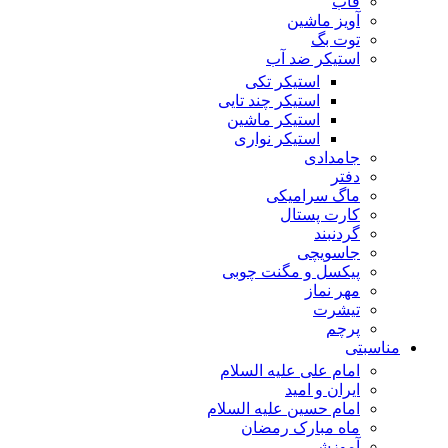
قاب
آویز ماشین
توت بگ
استیکر ضد آب
استیکر تکی
استیکر چند تایی
استیکر ماشین
استیکر نواری
جامدادی
دفتر
ماگ سرامیکی
کارت پستال
گردنبند
جاسویچی
پیکسل و مگنت چوبی
مهر نماز
تیشرت
پرچم
مناسبتی
امام علی علیه السلام
ایران و امید
امام حسین علیه السلام
ماه مبارک رمضان
آموزشی