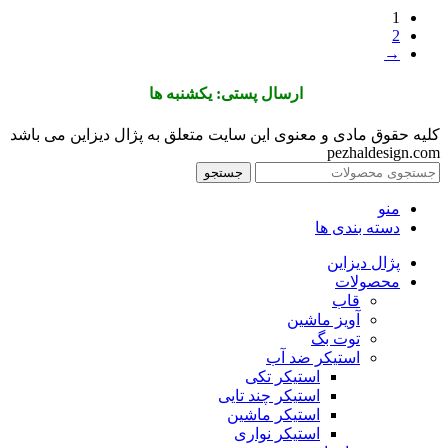
1
2
→
ارسال پستی: یکشنبه ها
کلیه حقوق مادی و معنوی این سایت متعلق به پژال دیزاین می باشد
pezhaldesign.com
جستجو
منو
دسته بندی ها
پژال دیزاین
محصولات
قاب
آویز ماشین
توت بگ
استیکر ضد آب
استیکر تکی
استیکر چند تایی
استیکر ماشین
استیکر نواری