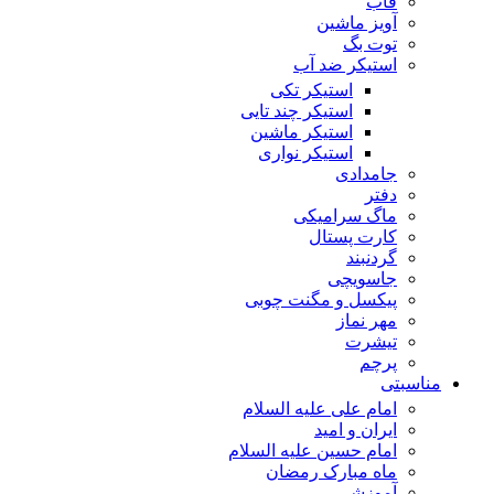
قاب
آویز ماشین
توت بگ
استیکر ضد آب
استیکر تکی
استیکر چند تایی
استیکر ماشین
استیکر نواری
جامدادی
دفتر
ماگ سرامیکی
کارت پستال
گردنبند
جاسویچی
پیکسل و مگنت چوبی
مهر نماز
تیشرت
پرچم
مناسبتی
امام علی علیه السلام
ایران و امید
امام حسین علیه السلام
ماه مبارک رمضان
آموزشی