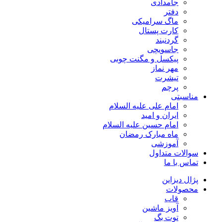
جامدادی
دفتر
ماگ سرامیکی
کارت پستال
گردنبند
جاسویچی
پیکسل و مگنت چوبی
مهر نماز
تیشرت
پرچم
مناسبتی
امام علی علیه السلام
ایران و امید
امام حسین علیه السلام
ماه مبارک رمضان
آموزشی
سوالات متداول
تماس با ما
پژال دیزاین
محصولات
قاب
آویز ماشین
توت بگ