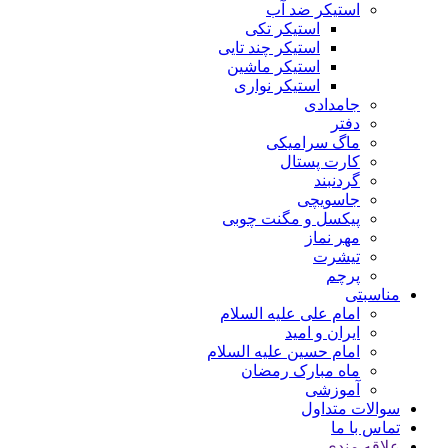
استیکر ضد آب
استیکر تکی
استیکر چند تایی
استیکر ماشین
استیکر نواری
جامدادی
دفتر
ماگ سرامیکی
کارت پستال
گردنبند
جاسویچی
پیکسل و مگنت چوبی
مهر نماز
تیشرت
پرچم
مناسبتی
امام علی علیه السلام
ایران و امید
امام حسین علیه السلام
ماه مبارک رمضان
آموزشی
سوالات متداول
تماس با ما
علاقه مندی