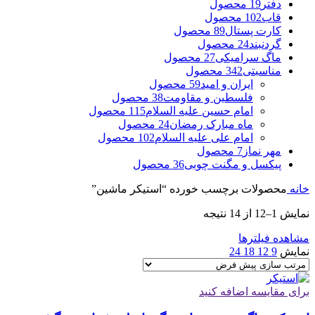
دفتر
19 محصول
قاب
102 محصول
کارت پستال
89 محصول
گردنبند
24 محصول
ماگ سرامیکی
27 محصول
مناسبتی
342 محصول
ایران و امید
59 محصول
فلسطین و مقاومت
38 محصول
امام حسین علیه السلام
115 محصول
ماه مبارک رمضان
24 محصول
امام علی علیه السلام
102 محصول
مهر نماز
7 محصول
پیکسل و مگنت چوبی
36 محصول
خانه
محصولات برچسب خورده “استیکر ماشین”
نمایش 1–12 از 14 نتیجه
مشاهده فیلترها
نمایش
9
12
18
24
برای مقایسه اضافه کنید