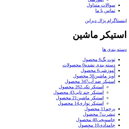
سوالات متداول
تماس با ما
اینستاگرام پژال دیزاین
استیکر ماشین
دسته بندی ها
توت بگ
6 محصول
دسته بندی نشده
0 محصولات
آموزشی
6 محصول
آویز ماشین
50 محصول
استیکر ضد آب
347 محصول
استیکر تکی
262 محصول
استیکر چند تایی
43 محصول
استیکر ماشین
21 محصول
استیکر نواری
14 محصول
پرچم
11 محصول
تیشرت
7 محصول
جاسویچی
40 محصول
جامدادی
10 محصول