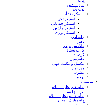
قاب
آویز ماشین
توت بگ
استیکر ضد آب
استیکر تکی
استیکر چند تایی
استیکر ماشین
استیکر نواری
جامدادی
دفتر
ماگ سرامیکی
کارت پستال
گردنبند
جاسویچی
پیکسل و مگنت چوبی
مهر نماز
تیشرت
پرچم
مناسبتی
امام علی علیه السلام
ایران و امید
امام حسین علیه السلام
ماه مبارک رمضان
آموزشی