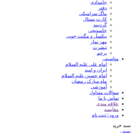
جامدادی
دفتر
ماگ سرامیکی
کارت پستال
گردنبند
جاسویچی
پیکسل و مگنت چوبی
مهر نماز
تیشرت
پرچم
مناسبتی
امام علی علیه السلام
ایران و امید
امام حسین علیه السلام
ماه مبارک رمضان
آموزشی
سوالات متداول
تماس با ما
علاقه مندی
مقایسه
ورود / ثبت نام
سبد خرید
بستن