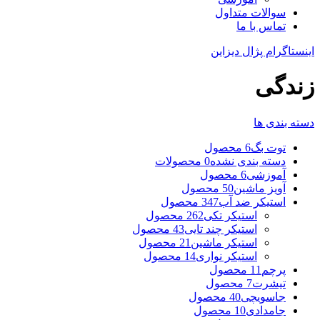
سوالات متداول
تماس با ما
اینستاگرام پژال دیزاین
زندگی
دسته بندی ها
توت بگ
6 محصول
دسته بندی نشده
0 محصولات
آموزشی
6 محصول
آویز ماشین
50 محصول
استیکر ضد آب
347 محصول
استیکر تکی
262 محصول
استیکر چند تایی
43 محصول
استیکر ماشین
21 محصول
استیکر نواری
14 محصول
پرچم
11 محصول
تیشرت
7 محصول
جاسویچی
40 محصول
جامدادی
10 محصول