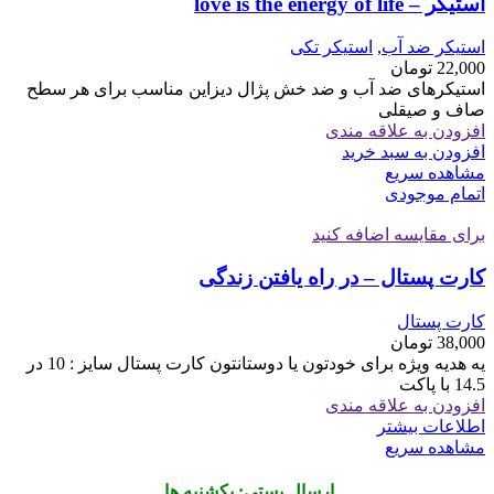
استیکر – love is the energy of life
استیکر ضد آب
,
استیکر تکی
22,000
تومان
استیکرهای ضد آب و ضد خش پژال دیزاین مناسب برای هر سطح
صاف و صیقلی
افزودن به علاقه مندی
افزودن به سبد خرید
مشاهده سریع
اتمام موجودی
برای مقایسه اضافه کنید
کارت پستال – در راه یافتن زندگی
کارت پستال
38,000
تومان
یه هدیه ویژه برای خودتون یا دوستانتون کارت پستال سایز : 10 در
14.5 با پاکت
افزودن به علاقه مندی
اطلاعات بیشتر
مشاهده سریع
ارسال پستی: یکشنبه ها