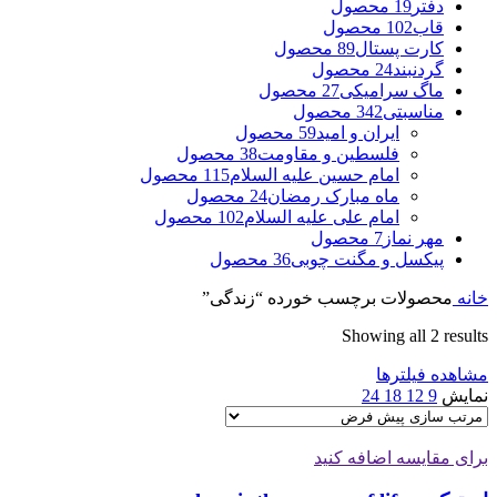
دفتر
19 محصول
قاب
102 محصول
کارت پستال
89 محصول
گردنبند
24 محصول
ماگ سرامیکی
27 محصول
مناسبتی
342 محصول
ایران و امید
59 محصول
فلسطین و مقاومت
38 محصول
امام حسین علیه السلام
115 محصول
ماه مبارک رمضان
24 محصول
امام علی علیه السلام
102 محصول
مهر نماز
7 محصول
پیکسل و مگنت چوبی
36 محصول
خانه
محصولات برچسب خورده “زندگی”
Showing all 2 results
مشاهده فیلترها
نمایش
9
12
18
24
برای مقایسه اضافه کنید