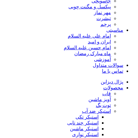
جاسویچی
پیکسل و مگنت چوبی
مهر نماز
تیشرت
پرچم
مناسبتی
امام علی علیه السلام
ایران و امید
امام حسین علیه السلام
ماه مبارک رمضان
آموزشی
سوالات متداول
تماس با ما
پژال دیزاین
محصولات
قاب
آویز ماشین
توت بگ
استیکر ضد آب
استیکر تکی
استیکر چند تایی
استیکر ماشین
استیکر نواری