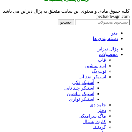
کلیه حقوق مادی و معنوی این سایت متعلق به پژال دیزاین می باشد
pezhaldesign.com
جستجو
منو
دسته بندی ها
پژال دیزاین
محصولات
قاب
آویز ماشین
توت بگ
استیکر ضد آب
استیکر تکی
استیکر چند تایی
استیکر ماشین
استیکر نواری
جامدادی
دفتر
ماگ سرامیکی
کارت پستال
گردنبند