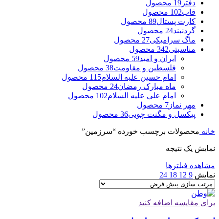
دفتر
19 محصول
قاب
102 محصول
کارت پستال
89 محصول
گردنبند
24 محصول
ماگ سرامیکی
27 محصول
مناسبتی
342 محصول
ایران و امید
59 محصول
فلسطین و مقاومت
38 محصول
امام حسین علیه السلام
115 محصول
ماه مبارک رمضان
24 محصول
امام علی علیه السلام
102 محصول
مهر نماز
7 محصول
پیکسل و مگنت چوبی
36 محصول
خانه
محصولات برچسب خورده “سرزمین”
نمایش یک نتیجه
مشاهده فیلترها
نمایش
9
12
18
24
برای مقایسه اضافه کنید