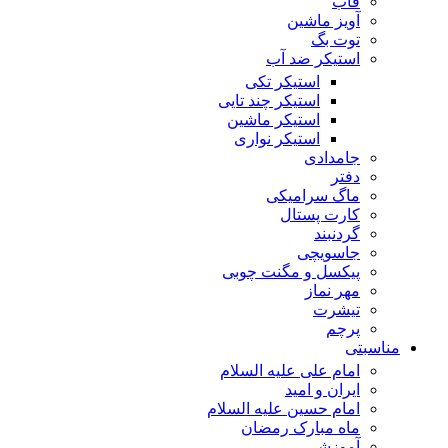
قاب
آویز ماشین
توت بگ
استیکر ضد آب
استیکر تکی
استیکر چند تایی
استیکر ماشین
استیکر نواری
جامدادی
دفتر
ماگ سرامیکی
کارت پستال
گردنبند
جاسویچی
پیکسل و مگنت چوبی
مهر نماز
تیشرت
پرچم
مناسبتی
امام علی علیه السلام
ایران و امید
امام حسین علیه السلام
ماه مبارک رمضان
آموزشی