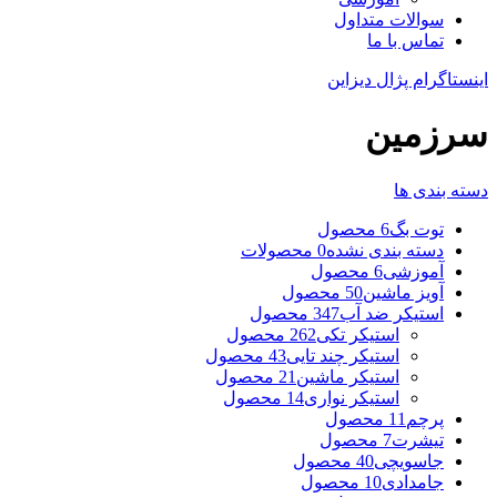
سوالات متداول
تماس با ما
اینستاگرام پژال دیزاین
سرزمین
دسته بندی ها
توت بگ
6 محصول
دسته بندی نشده
0 محصولات
آموزشی
6 محصول
آویز ماشین
50 محصول
استیکر ضد آب
347 محصول
استیکر تکی
262 محصول
استیکر چند تایی
43 محصول
استیکر ماشین
21 محصول
استیکر نواری
14 محصول
پرچم
11 محصول
تیشرت
7 محصول
جاسویچی
40 محصول
جامدادی
10 محصول