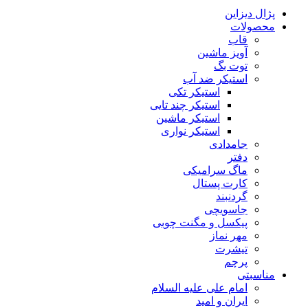
پژال دیزاین
محصولات
قاب
آویز ماشین
توت بگ
استیکر ضد آب
استیکر تکی
استیکر چند تایی
استیکر ماشین
استیکر نواری
جامدادی
دفتر
ماگ سرامیکی
کارت پستال
گردنبند
جاسویچی
پیکسل و مگنت چوبی
مهر نماز
تیشرت
پرچم
مناسبتی
امام علی علیه السلام
ایران و امید