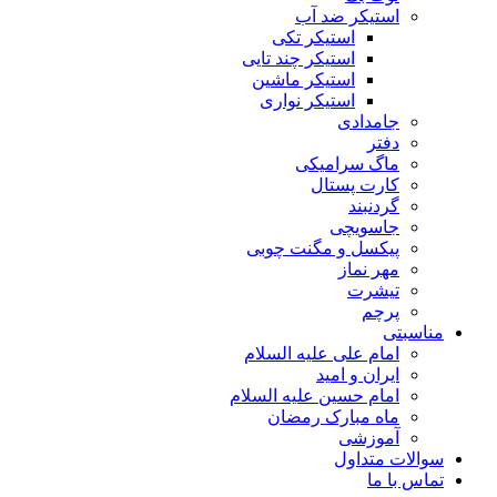
استیکر ضد آب
استیکر تکی
استیکر چند تایی
استیکر ماشین
استیکر نواری
جامدادی
دفتر
ماگ سرامیکی
کارت پستال
گردنبند
جاسویچی
پیکسل و مگنت چوبی
مهر نماز
تیشرت
پرچم
مناسبتی
امام علی علیه السلام
ایران و امید
امام حسین علیه السلام
ماه مبارک رمضان
آموزشی
سوالات متداول
تماس با ما