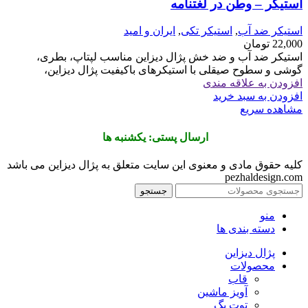
استیکر – وطن در لغتنامه
استیکر ضد آب
,
استیکر تکی
,
ایران و امید
22,000
تومان
استیکر ضد آب و ضد خش پژال دیزاین مناسب لپتاپ، بطری،
گوشی و سطوح صیقلی با استیکرهای باکیفیت پژال دیزاین،
افزودن به علاقه مندی
افزودن به سبد خرید
مشاهده سریع
ارسال پستی: یکشنبه ها
کلیه حقوق مادی و معنوی این سایت متعلق به پژال دیزاین می باشد
pezhaldesign.com
جستجو
منو
دسته بندی ها
پژال دیزاین
محصولات
قاب
آویز ماشین
توت بگ