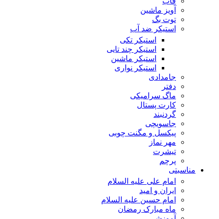
قاب
آویز ماشین
توت بگ
استیکر ضد آب
استیکر تکی
استیکر چند تایی
استیکر ماشین
استیکر نواری
جامدادی
دفتر
ماگ سرامیکی
کارت پستال
گردنبند
جاسویچی
پیکسل و مگنت چوبی
مهر نماز
تیشرت
پرچم
مناسبتی
امام علی علیه السلام
ایران و امید
امام حسین علیه السلام
ماه مبارک رمضان
آموزشی