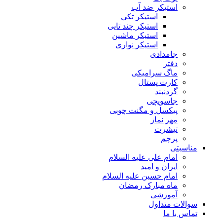
استیکر ضد آب
استیکر تکی
استیکر چند تایی
استیکر ماشین
استیکر نواری
جامدادی
دفتر
ماگ سرامیکی
کارت پستال
گردنبند
جاسویچی
پیکسل و مگنت چوبی
مهر نماز
تیشرت
پرچم
مناسبتی
امام علی علیه السلام
ایران و امید
امام حسین علیه السلام
ماه مبارک رمضان
آموزشی
سوالات متداول
تماس با ما