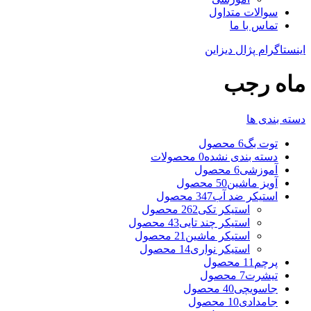
سوالات متداول
تماس با ما
اینستاگرام پژال دیزاین
ماه رجب
دسته بندی ها
توت بگ
6 محصول
دسته بندی نشده
0 محصولات
آموزشی
6 محصول
آویز ماشین
50 محصول
استیکر ضد آب
347 محصول
استیکر تکی
262 محصول
استیکر چند تایی
43 محصول
استیکر ماشین
21 محصول
استیکر نواری
14 محصول
پرچم
11 محصول
تیشرت
7 محصول
جاسویچی
40 محصول
جامدادی
10 محصول