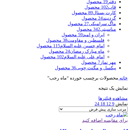
دفتر
19 محصول
قاب
102 محصول
کارت پستال
89 محصول
گردنبند
24 محصول
ماگ سرامیکی
27 محصول
مناسبتی
342 محصول
ایران و امید
59 محصول
فلسطین و مقاومت
38 محصول
امام حسین علیه السلام
115 محصول
ماه مبارک رمضان
24 محصول
امام علی علیه السلام
102 محصول
مهر نماز
7 محصول
پیکسل و مگنت چوبی
36 محصول
خانه
محصولات برچسب خورده “ماه رجب”
نمایش یک نتیجه
مشاهده فیلترها
نمایش
9
12
18
24
برای مقایسه اضافه کنید