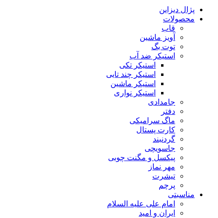
پژال دیزاین
محصولات
قاب
آویز ماشین
توت بگ
استیکر ضد آب
استیکر تکی
استیکر چند تایی
استیکر ماشین
استیکر نواری
جامدادی
دفتر
ماگ سرامیکی
کارت پستال
گردنبند
جاسویچی
پیکسل و مگنت چوبی
مهر نماز
تیشرت
پرچم
مناسبتی
امام علی علیه السلام
ایران و امید