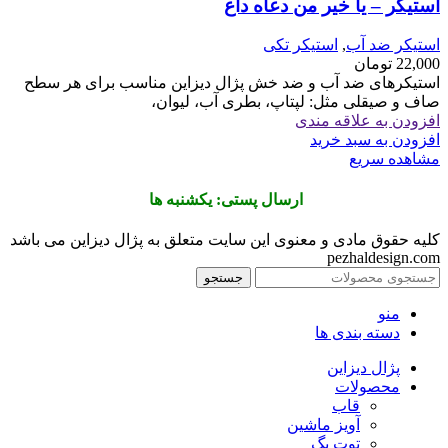
استیکر – یا خیر من دعاه داع
استیکر ضد آب
,
استیکر تکی
22,000
تومان
استیکرهای ضد آب و ضد خش پژال دیزاین مناسب برای هر سطح
صاف و صیقلی مثل: لپتاپ، بطری آب، لیوان،
افزودن به علاقه مندی
افزودن به سبد خرید
مشاهده سریع
ارسال پستی: یکشنبه ها
کلیه حقوق مادی و معنوی این سایت متعلق به پژال دیزاین می باشد
pezhaldesign.com
جستجو
منو
دسته بندی ها
پژال دیزاین
محصولات
قاب
آویز ماشین
توت بگ