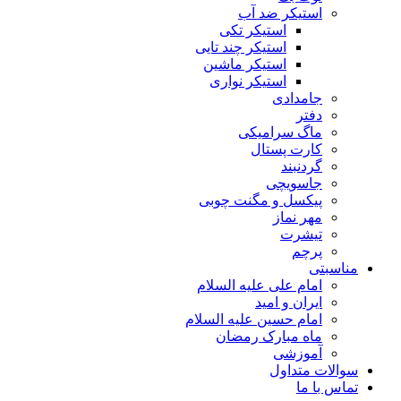
استیکر ضد آب
استیکر تکی
استیکر چند تایی
استیکر ماشین
استیکر نواری
جامدادی
دفتر
ماگ سرامیکی
کارت پستال
گردنبند
جاسویچی
پیکسل و مگنت چوبی
مهر نماز
تیشرت
پرچم
مناسبتی
امام علی علیه السلام
ایران و امید
امام حسین علیه السلام
ماه مبارک رمضان
آموزشی
سوالات متداول
تماس با ما