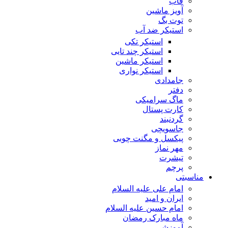
قاب
آویز ماشین
توت بگ
استیکر ضد آب
استیکر تکی
استیکر چند تایی
استیکر ماشین
استیکر نواری
جامدادی
دفتر
ماگ سرامیکی
کارت پستال
گردنبند
جاسویچی
پیکسل و مگنت چوبی
مهر نماز
تیشرت
پرچم
مناسبتی
امام علی علیه السلام
ایران و امید
امام حسین علیه السلام
ماه مبارک رمضان
آموزشی