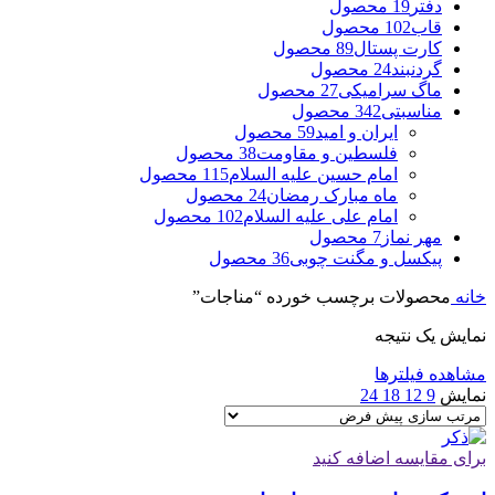
دفتر
19 محصول
قاب
102 محصول
کارت پستال
89 محصول
گردنبند
24 محصول
ماگ سرامیکی
27 محصول
مناسبتی
342 محصول
ایران و امید
59 محصول
فلسطین و مقاومت
38 محصول
امام حسین علیه السلام
115 محصول
ماه مبارک رمضان
24 محصول
امام علی علیه السلام
102 محصول
مهر نماز
7 محصول
پیکسل و مگنت چوبی
36 محصول
خانه
محصولات برچسب خورده “مناجات”
نمایش یک نتیجه
مشاهده فیلترها
نمایش
9
12
18
24
برای مقایسه اضافه کنید