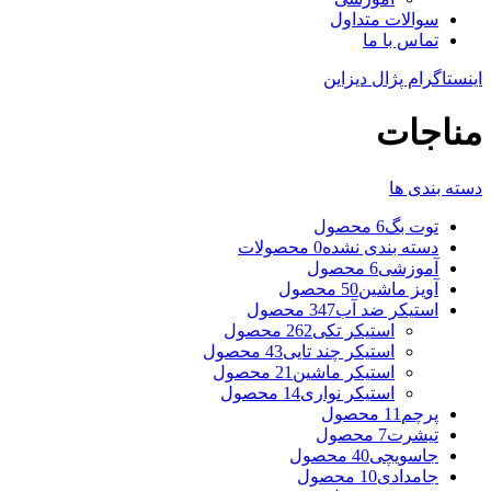
سوالات متداول
تماس با ما
اینستاگرام پژال دیزاین
مناجات
دسته بندی ها
توت بگ
6 محصول
دسته بندی نشده
0 محصولات
آموزشی
6 محصول
آویز ماشین
50 محصول
استیکر ضد آب
347 محصول
استیکر تکی
262 محصول
استیکر چند تایی
43 محصول
استیکر ماشین
21 محصول
استیکر نواری
14 محصول
پرچم
11 محصول
تیشرت
7 محصول
جاسویچی
40 محصول
جامدادی
10 محصول