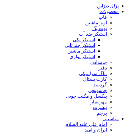
پژال دیزاین
محصولات
قاب
آویز ماشین
توت بگ
استیکر ضد آب
استیکر تکی
استیکر چند تایی
استیکر ماشین
استیکر نواری
جامدادی
دفتر
ماگ سرامیکی
کارت پستال
گردنبند
جاسویچی
پیکسل و مگنت چوبی
مهر نماز
تیشرت
پرچم
مناسبتی
امام علی علیه السلام
ایران و امید