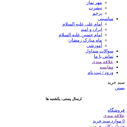
مهر نماز
تیشرت
پرچم
مناسبتی
امام علی علیه السلام
ایران و امید
امام حسین علیه السلام
ماه مبارک رمضان
آموزشی
سوالات متداول
تماس با ما
علاقه مندی
مقایسه
ورود / ثبت نام
سبد خرید
بستن
ارسال پستی: یکشنبه ها
فروشگاه
علاقه مندی
0
موارد
سبد خرید
حساب کاربری من