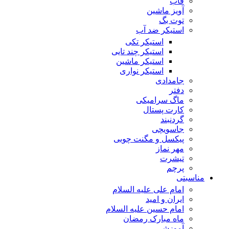
قاب
آویز ماشین
توت بگ
استیکر ضد آب
استیکر تکی
استیکر چند تایی
استیکر ماشین
استیکر نواری
جامدادی
دفتر
ماگ سرامیکی
کارت پستال
گردنبند
جاسویچی
پیکسل و مگنت چوبی
مهر نماز
تیشرت
پرچم
مناسبتی
امام علی علیه السلام
ایران و امید
امام حسین علیه السلام
ماه مبارک رمضان
آموزشی