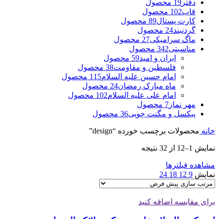
دفتر
19 محصول
قاب
102 محصول
کارت پستال
89 محصول
گردنبند
24 محصول
ماگ سرامیکی
27 محصول
مناسبتی
342 محصول
ایران و امید
59 محصول
فلسطین و مقاومت
38 محصول
امام حسین علیه السلام
115 محصول
ماه مبارک رمضان
24 محصول
امام علی علیه السلام
102 محصول
مهر نماز
7 محصول
پیکسل و مگنت چوبی
36 محصول
خانه
محصولات برچسب خورده “design”
نمایش 1–12 از 32 نتیجه
مشاهده فیلترها
نمایش
9
12
18
24
برای مقایسه اضافه کنید