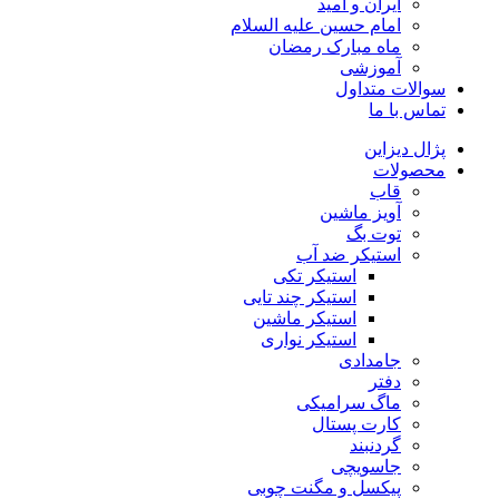
ایران و امید
امام حسین علیه السلام
ماه مبارک رمضان
آموزشی
سوالات متداول
تماس با ما
پژال دیزاین
محصولات
قاب
آویز ماشین
توت بگ
استیکر ضد آب
استیکر تکی
استیکر چند تایی
استیکر ماشین
استیکر نواری
جامدادی
دفتر
ماگ سرامیکی
کارت پستال
گردنبند
جاسویچی
پیکسل و مگنت چوبی