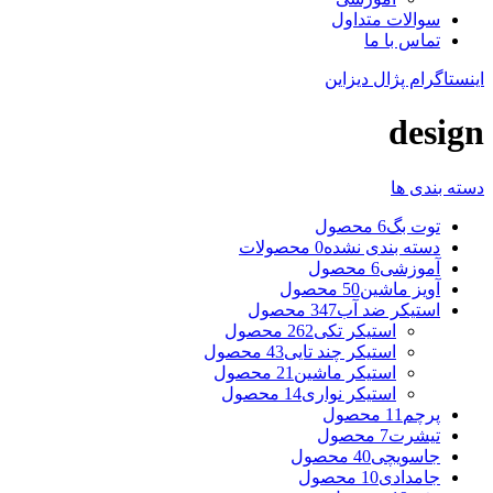
سوالات متداول
تماس با ما
اینستاگرام پژال دیزاین
design
دسته بندی ها
توت بگ
6 محصول
دسته بندی نشده
0 محصولات
آموزشی
6 محصول
آویز ماشین
50 محصول
استیکر ضد آب
347 محصول
استیکر تکی
262 محصول
استیکر چند تایی
43 محصول
استیکر ماشین
21 محصول
استیکر نواری
14 محصول
پرچم
11 محصول
تیشرت
7 محصول
جاسویچی
40 محصول
جامدادی
10 محصول