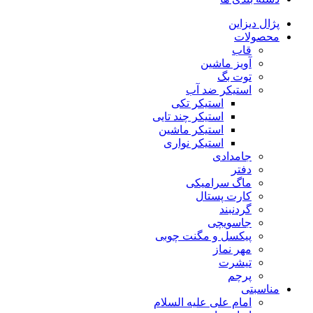
پژال دیزاین
محصولات
قاب
آویز ماشین
توت بگ
استیکر ضد آب
استیکر تکی
استیکر چند تایی
استیکر ماشین
استیکر نواری
جامدادی
دفتر
ماگ سرامیکی
کارت پستال
گردنبند
جاسویچی
پیکسل و مگنت چوبی
مهر نماز
تیشرت
پرچم
مناسبتی
امام علی علیه السلام