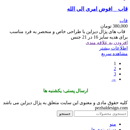
قاب _ افوض امری الی الله
قاب
380,000
تومان
قاب های پژال دیزاین با طراحی خاص و منحصر به فرد مناسب
برای هدیه سایز 16 در 21 جنس
افزودن به علاقه مندی
اطلاعات بیشتر
مشاهده سریع
1
2
3
→
ارسال پستی: یکشنبه ها
کلیه حقوق مادی و معنوی این سایت متعلق به پژال دیزاین می باشد
pezhaldesign.com
جستجو
منو
دسته بندی ها