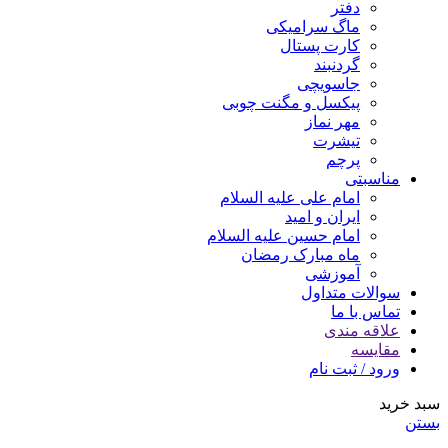
دفتر
ماگ سرامیکی
کارت پستال
گردنبند
جاسویچی
پیکسل و مگنت چوبی
مهر نماز
تیشرت
پرچم
مناسبتی
امام علی علیه السلام
ایران و امید
امام حسین علیه السلام
ماه مبارک رمضان
آموزشی
سوالات متداول
تماس با ما
علاقه مندی
مقایسه
ورود / ثبت نام
سبد خرید
بستن