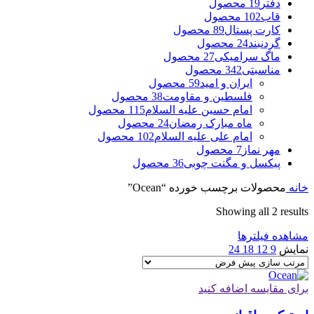
دفتر
19 محصول
قاب
102 محصول
کارت پستال
89 محصول
گردنبند
24 محصول
ماگ سرامیکی
27 محصول
مناسبتی
342 محصول
ایران و امید
59 محصول
فلسطین و مقاومت
38 محصول
امام حسین علیه السلام
115 محصول
ماه مبارک رمضان
24 محصول
امام علی علیه السلام
102 محصول
مهر نماز
7 محصول
پیکسل و مگنت چوبی
36 محصول
خانه
محصولات برچسب خورده “Ocean”
Showing all 2 results
مشاهده فیلترها
نمایش
9
12
18
24
برای مقایسه اضافه کنید