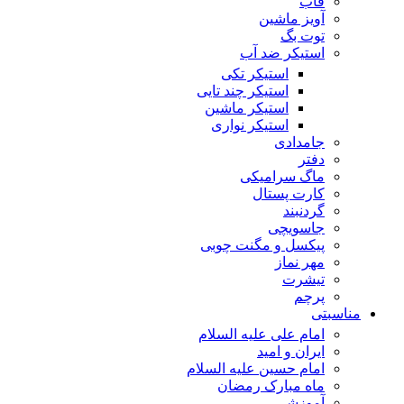
قاب
آویز ماشین
توت بگ
استیکر ضد آب
استیکر تکی
استیکر چند تایی
استیکر ماشین
استیکر نواری
جامدادی
دفتر
ماگ سرامیکی
کارت پستال
گردنبند
جاسویچی
پیکسل و مگنت چوبی
مهر نماز
تیشرت
پرچم
مناسبتی
امام علی علیه السلام
ایران و امید
امام حسین علیه السلام
ماه مبارک رمضان
آموزشی