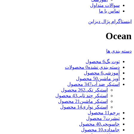
سوالات متداول
تماس با ما
اینستاگرام پژال دیزاین
Ocean
دسته بندی ها
توت بگ
6 محصول
دسته بندی نشده
0 محصولات
آموزشی
6 محصول
آویز ماشین
50 محصول
استیکر ضد آب
347 محصول
استیکر تکی
262 محصول
استیکر چند تایی
43 محصول
استیکر ماشین
21 محصول
استیکر نواری
14 محصول
پرچم
11 محصول
تیشرت
7 محصول
جاسویچی
40 محصول
جامدادی
10 محصول