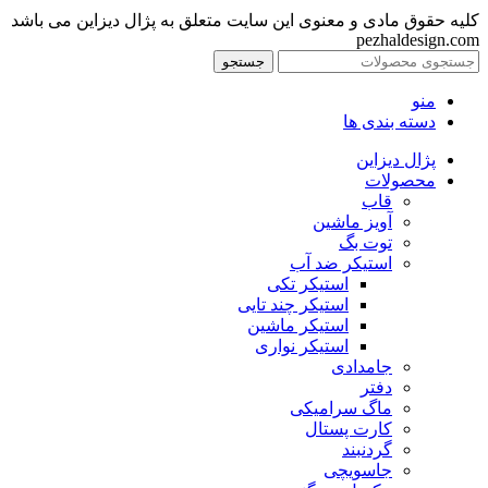
کلیه حقوق مادی و معنوی این سایت متعلق به پژال دیزاین می باشد
pezhaldesign.com
جستجو
منو
دسته بندی ها
پژال دیزاین
محصولات
قاب
آویز ماشین
توت بگ
استیکر ضد آب
استیکر تکی
استیکر چند تایی
استیکر ماشین
استیکر نواری
جامدادی
دفتر
ماگ سرامیکی
کارت پستال
گردنبند
جاسویچی