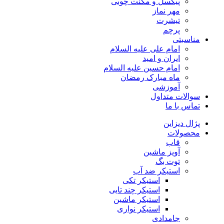
پیکسل و مگنت چوبی
مهر نماز
تیشرت
پرچم
مناسبتی
امام علی علیه السلام
ایران و امید
امام حسین علیه السلام
ماه مبارک رمضان
آموزشی
سوالات متداول
تماس با ما
پژال دیزاین
محصولات
قاب
آویز ماشین
توت بگ
استیکر ضد آب
استیکر تکی
استیکر چند تایی
استیکر ماشین
استیکر نواری
جامدادی