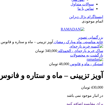
سوالات متداول
تماس با ما
اینستاگرام پژال دیزاین
اتمام موجودی
بزرگنمایی تصویر
خانه
مناسبتی
ماه مبارک رمضان
آویز تزیینی – ماه و ستاره و فانوس
ساک خرید پارچه‌ای - الحمدلله
340,000
تومان
بازگشت به محصولات
استیکر - ماه و فانوس
48,000
تومان
آویز تزیینی – ماه و ستاره و فانوس
430,000
تومان
در انبار موجود نمی باشد
برای مقایسه اضافه کنید