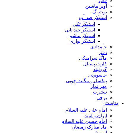
قاب
آویز ماشین
توت بگ
استیکر ضد آب
استیکر تکی
استیکر چند تایی
استیکر ماشین
استیکر نواری
جامدادی
دفتر
ماگ سرامیکی
کارت پستال
گردنبند
جاسویچی
پیکسل و مگنت چوبی
مهر نماز
تیشرت
پرچم
مناسبتی
امام علی علیه السلام
ایران و امید
امام حسین علیه السلام
ماه مبارک رمضان
آموزشی