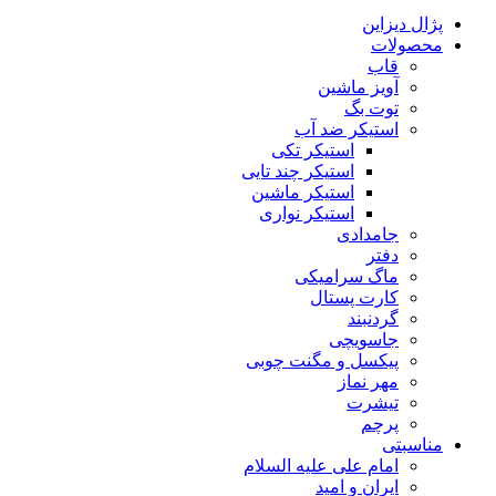
پژال دیزاین
محصولات
قاب
آویز ماشین
توت بگ
استیکر ضد آب
استیکر تکی
استیکر چند تایی
استیکر ماشین
استیکر نواری
جامدادی
دفتر
ماگ سرامیکی
کارت پستال
گردنبند
جاسویچی
پیکسل و مگنت چوبی
مهر نماز
تیشرت
پرچم
مناسبتی
امام علی علیه السلام
ایران و امید