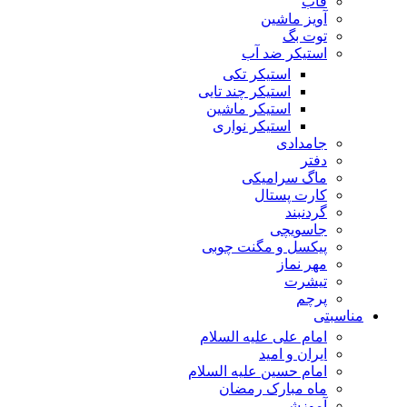
قاب
آویز ماشین
توت بگ
استیکر ضد آب
استیکر تکی
استیکر چند تایی
استیکر ماشین
استیکر نواری
جامدادی
دفتر
ماگ سرامیکی
کارت پستال
گردنبند
جاسویچی
پیکسل و مگنت چوبی
مهر نماز
تیشرت
پرچم
مناسبتی
امام علی علیه السلام
ایران و امید
امام حسین علیه السلام
ماه مبارک رمضان
آموزشی