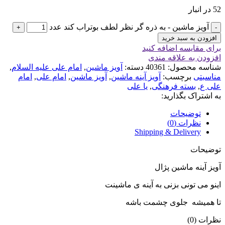
52 در انبار
آویز ماشین - به ذره گر نظر لطف بوتراب کند عدد
افزودن به سبد خرید
برای مقایسه اضافه کنید
افزودن به علاقه مندی
شناسه محصول:
40361
دسته:
آویز ماشین
,
امام علی علیه السلام
,
مناسبتی
برچسب:
آویز آینه ماشین
,
آویز ماشین
,
امام علی
,
امام
علی ع
,
بسته فرهنگی
,
یا علی
به اشتراک بگذارید:
توضیحات
نظرات (0)
Shipping & Delivery
توضیحات
آویز آینه ماشین پژال
اینو می تونی بزنی به آینه ی ماشینت
تا همیشه جلوی چشمت باشه
نظرات (0)