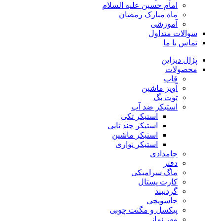
امام حسین علیه السلام
ماه مبارک رمضان
آموزشی
سوالات متداول
تماس با ما
پژال دیزاین
محصولات
قاب
آویز ماشین
توت بگ
استیکر ضد آب
استیکر تکی
استیکر چند تایی
استیکر ماشین
استیکر نواری
جامدادی
دفتر
ماگ سرامیکی
کارت پستال
گردنبند
جاسویچی
پیکسل و مگنت چوبی
مهر نماز