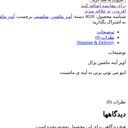
برای مقایسه اضافه کنید
افزودن به علاقه مندی
شناسه محصول:
4028
دسته:
آویز ماشین
,
مناسبتی
برچسب:
آویز ما
به اشتراک بگذارید:
توضیحات
نظرات (0)
Shipping & Delivery
توضیحات
آویز آینه ماشین پژال
اینو می تونی بزنی به آینه ی ماشینت
نظرات (0)
دیدگاهها
هیچ دیدگاهی برای این محصول نوشته نشده است.