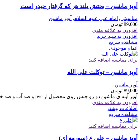
آویز ماشین – بختش بلند هر که گرفتار حیدر است
مناسبتی
,
امام علی علیه السلام
,
آویز ماشین
89,000
تومان
افزودن به علاقه مندی
افزودن به سبد خرید
مشاهده سریع
اتمام موجودی
برای مقایسه اضافه کنید
آویز ماشین – توکلت علی الله
آویز ماشین
89,000
تومان
آویز آینه ی ماشین دو رو جنس روی محصول از pvc و ضد آب و ضد خش جنس بدنه فیبر
افزودن به علاقه مندی
اطلاعات بیشتر
مشاهده سریع
برای مقایسه اضافه کنید
آویز ماشین – علی ع (سورمه ای)