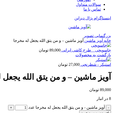
سوالات متداول
تماس با ما
اینستاگرام پژال دیزاین
بزرگنمایی تصویر
خانه
آویز ماشین
آویز ماشین – و من یتق الله یجعل له مخرجا
جاسویچی _ طرح کاشی ایرانی
89,000
تومان
بازگشت به محصولات
استیکر - شطرنجی
27,000
تومان
آویز ماشین – و من یتق الله یجعل 
89,000
تومان
8 در انبار
آویز ماشین - و من یتق الله یجعل له مخرجا عدد
افزودن به سبد خرید