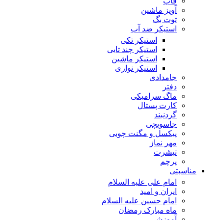
قاب
آویز ماشین
توت بگ
استیکر ضد آب
استیکر تکی
استیکر چند تایی
استیکر ماشین
استیکر نواری
جامدادی
دفتر
ماگ سرامیکی
کارت پستال
گردنبند
جاسویچی
پیکسل و مگنت چوبی
مهر نماز
تیشرت
پرچم
مناسبتی
امام علی علیه السلام
ایران و امید
امام حسین علیه السلام
ماه مبارک رمضان
آموزشی