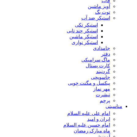
قاب
آویز ماشین
توت بگ
استیکر ضد آب
استیکر تکی
استیکر چند تایی
استیکر ماشین
استیکر نواری
جامدادی
دفتر
ماگ سرامیکی
کارت پستال
گردنبند
جاسویچی
پیکسل و مگنت چوبی
مهر نماز
تیشرت
پرچم
مناسبتی
امام علی علیه السلام
ایران و امید
امام حسین علیه السلام
ماه مبارک رمضان
آموزشی