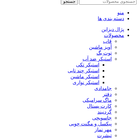
جستجو
منو
دسته بندی ها
پژال دیزاین
محصولات
قاب
آویز ماشین
توت بگ
استیکر ضد آب
استیکر تکی
استیکر چند تایی
استیکر ماشین
استیکر نواری
جامدادی
دفتر
ماگ سرامیکی
کارت پستال
گردنبند
جاسویچی
پیکسل و مگنت چوبی
مهر نماز
تیشرت