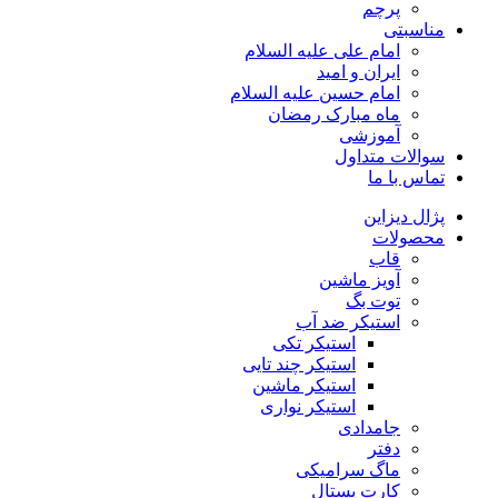
پرچم
مناسبتی
امام علی علیه السلام
ایران و امید
امام حسین علیه السلام
ماه مبارک رمضان
آموزشی
سوالات متداول
تماس با ما
پژال دیزاین
محصولات
قاب
آویز ماشین
توت بگ
استیکر ضد آب
استیکر تکی
استیکر چند تایی
استیکر ماشین
استیکر نواری
جامدادی
دفتر
ماگ سرامیکی
کارت پستال