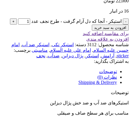
22,000
تومان
16 در انبار
استیکر - آنجا که دل آرام گرفت - طرح نجف عدد
افزودن به سبد خرید
برای مقایسه اضافه کنید
افزودن به علاقه مندی
شناسه محصول:
3112
دسته:
استیکر تکی
,
استیکر ضد آب
,
امام
حسین علیه السلام
,
امام علی علیه السلام
,
مناسبتی
برچسب:
sticker
,
آرامش
,
استیکر
,
پژال دیزاین
,
ضدآب
,
نجف
به اشتراک بگذارید:
توضیحات
نظرات (0)
Shipping & Delivery
توضیحات
استیکرهای ضد آب و ضد خش پژال دیزاین
مناسب برای هر سطح صاف و صیقلی