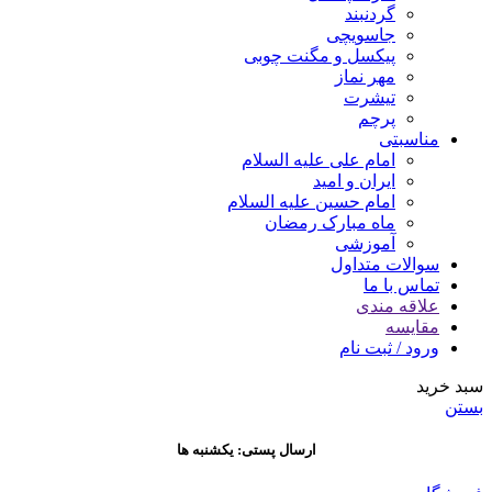
گردنبند
جاسویچی
پیکسل و مگنت چوبی
مهر نماز
تیشرت
پرچم
مناسبتی
امام علی علیه السلام
ایران و امید
امام حسین علیه السلام
ماه مبارک رمضان
آموزشی
سوالات متداول
تماس با ما
علاقه مندی
مقایسه
ورود / ثبت نام
سبد خرید
بستن
ارسال پستی: یکشنبه ها