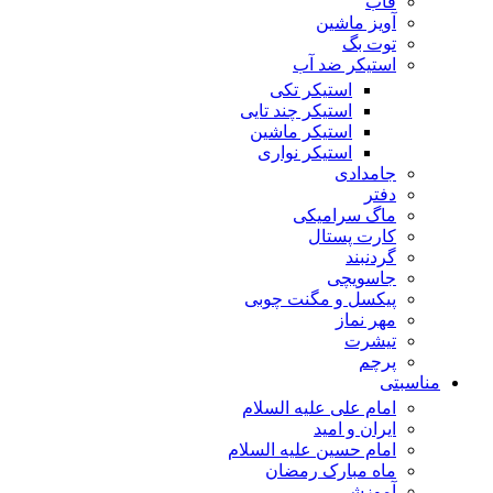
قاب
آویز ماشین
توت بگ
استیکر ضد آب
استیکر تکی
استیکر چند تایی
استیکر ماشین
استیکر نواری
جامدادی
دفتر
ماگ سرامیکی
کارت پستال
گردنبند
جاسویچی
پیکسل و مگنت چوبی
مهر نماز
تیشرت
پرچم
مناسبتی
امام علی علیه السلام
ایران و امید
امام حسین علیه السلام
ماه مبارک رمضان
آموزشی