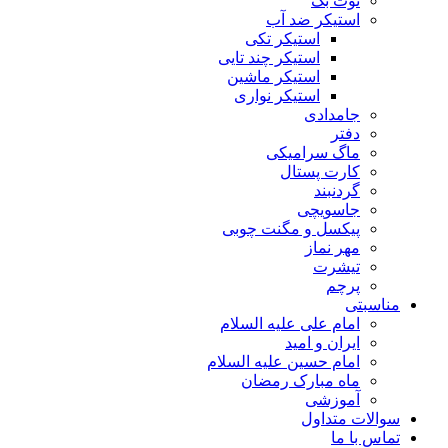
توت بگ
استیکر ضد آب
استیکر تکی
استیکر چند تایی
استیکر ماشین
استیکر نواری
جامدادی
دفتر
ماگ سرامیکی
کارت پستال
گردنبند
جاسویچی
پیکسل و مگنت چوبی
مهر نماز
تیشرت
پرچم
مناسبتی
امام علی علیه السلام
ایران و امید
امام حسین علیه السلام
ماه مبارک رمضان
آموزشی
سوالات متداول
تماس با ما