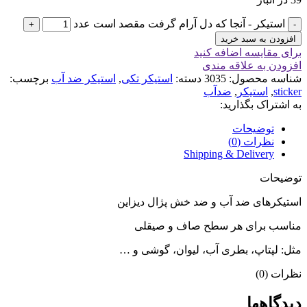
استیکر - آنجا که دل آرام گرفت مقصد است عدد
افزودن به سبد خرید
برای مقایسه اضافه کنید
افزودن به علاقه مندی
شناسه محصول:
3035
دسته:
استیکر تکی
,
استیکر ضد آب
برچسب:
sticker
,
استیکر
,
ضدآب
به اشتراک بگذارید:
توضیحات
نظرات (0)
Shipping & Delivery
توضیحات
استیکرهای ضد آب و ضد خش پژال دیزاین
مناسب برای هر سطح صاف و صیقلی
مثل: لپتاپ، بطری آب، لیوان، گوشی و …
نظرات (0)
دیدگاهها