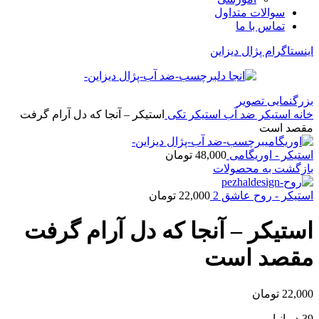
سوالات متداول
تماس با ما
اینستاگرام پژال دیزاین
بزرگنمایی تصویر
خانه
استیکر ضد آب
استیکر تکی
استیکر – آنجا که دل آرام گرفت
مقصد است
استیکر - اوریگامی
48,000
تومان
بازگشت به محصولات
استیکر - روح عاشق 2
22,000
تومان
استیکر – آنجا که دل آرام گرفت
مقصد است
22,000
تومان
39 در انبار