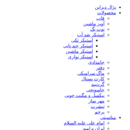
پژال دیزاین
محصولات
قاب
آویز ماشین
توت بگ
استیکر ضد آب
استیکر تکی
استیکر چند تایی
استیکر ماشین
استیکر نواری
جامدادی
دفتر
ماگ سرامیکی
کارت پستال
گردنبند
جاسویچی
پیکسل و مگنت چوبی
مهر نماز
تیشرت
پرچم
مناسبتی
امام علی علیه السلام
ایران و امید