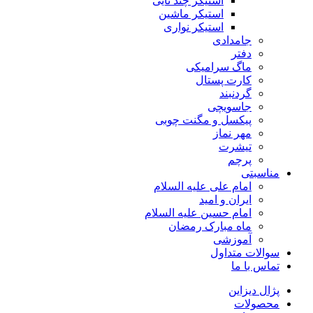
استیکر چند تایی
استیکر ماشین
استیکر نواری
جامدادی
دفتر
ماگ سرامیکی
کارت پستال
گردنبند
جاسویچی
پیکسل و مگنت چوبی
مهر نماز
تیشرت
پرچم
مناسبتی
امام علی علیه السلام
ایران و امید
امام حسین علیه السلام
ماه مبارک رمضان
آموزشی
سوالات متداول
تماس با ما
پژال دیزاین
محصولات