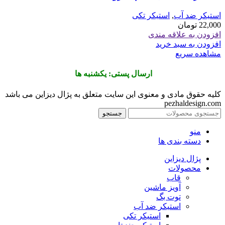
استیکر ضد آب
,
استیکر تکی
22,000
تومان
افزودن به علاقه مندی
افزودن به سبد خرید
مشاهده سریع
ارسال پستی: یکشنبه ها
کلیه حقوق مادی و معنوی این سایت متعلق به پژال دیزاین می باشد
pezhaldesign.com
جستجو
منو
دسته بندی ها
پژال دیزاین
محصولات
قاب
آویز ماشین
توت بگ
استیکر ضد آب
استیکر تکی