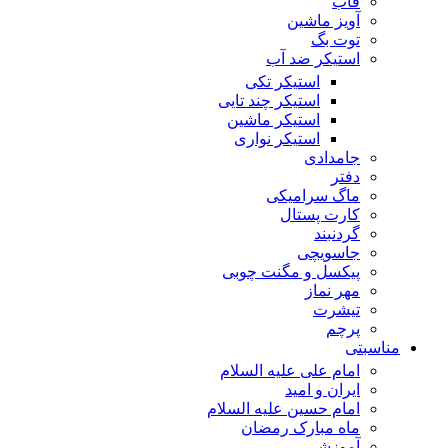
قاب
آویز ماشین
توت بگ
استیکر ضد آب
استیکر تکی
استیکر چند تایی
استیکر ماشین
استیکر نواری
جامدادی
دفتر
ماگ سرامیکی
کارت پستال
گردنبند
جاسویچی
پیکسل و مگنت چوبی
مهر نماز
تیشرت
پرچم
مناسبتی
امام علی علیه السلام
ایران و امید
امام حسین علیه السلام
ماه مبارک رمضان
آموزشی