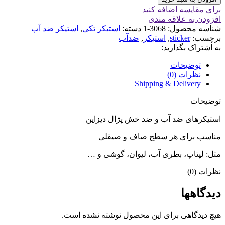
برای مقایسه اضافه کنید
افزودن به علاقه مندی
شناسه محصول:
3068-1
دسته:
استیکر تکی
,
استیکر ضد آب
برچسب:
sticker
,
استیکر
,
ضدآب
به اشتراک بگذارید:
توضیحات
نظرات (0)
Shipping & Delivery
توضیحات
استیکرهای ضد آب و ضد خش پژال دیزاین
مناسب برای هر سطح صاف و صیقلی
مثل: لپتاپ، بطری آب، لیوان، گوشی و …
نظرات (0)
دیدگاهها
هیچ دیدگاهی برای این محصول نوشته نشده است.