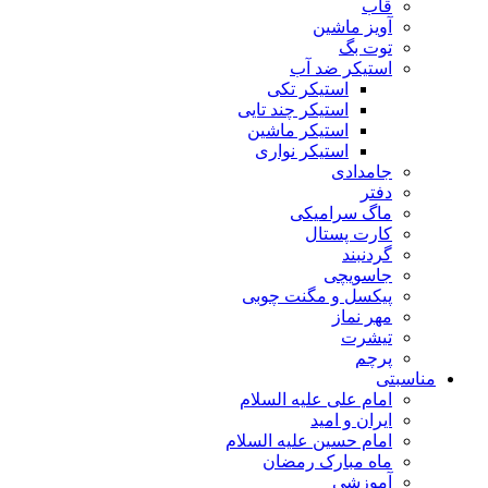
قاب
آویز ماشین
توت بگ
استیکر ضد آب
استیکر تکی
استیکر چند تایی
استیکر ماشین
استیکر نواری
جامدادی
دفتر
ماگ سرامیکی
کارت پستال
گردنبند
جاسویچی
پیکسل و مگنت چوبی
مهر نماز
تیشرت
پرچم
مناسبتی
امام علی علیه السلام
ایران و امید
امام حسین علیه السلام
ماه مبارک رمضان
آموزشی