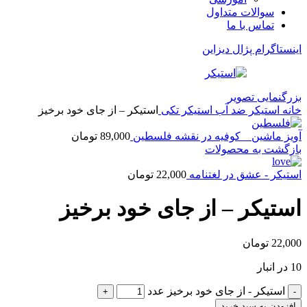
سوالات متداول
تماس با ما
اینستاگرام پژال دیزاین
بزرگنمایی تصویر
خانه
استیکر ضد آب
استیکر تکی
استیکر – از جای خود برخیز
آویز ماشین _ کوفیه در نقشه فلسطین
89,000
تومان
بازگشت به محصولات
استیکر - عشق در لغتنامه
22,000
تومان
استیکر – از جای خود برخیز
22,000
تومان
10 در انبار
استیکر - از جای خود برخیز عدد
افزودن به سبد خرید