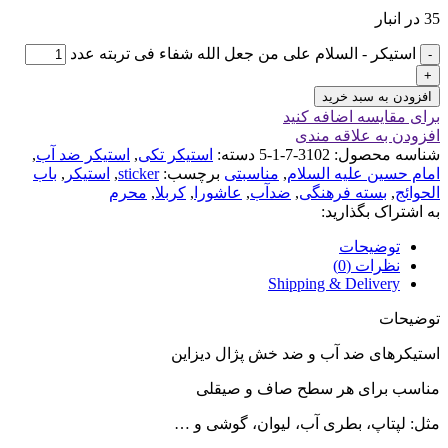
35 در انبار
استیکر - السلام علی من جعل الله شفاء فی تربته عدد
افزودن به سبد خرید
برای مقایسه اضافه کنید
افزودن به علاقه مندی
شناسه محصول:
3102-7-1-5
دسته:
استیکر تکی
,
استیکر ضد آب
,
امام حسین علیه السلام
,
مناسبتی
برچسب:
sticker
,
استیکر
,
باب
الحوائج
,
بسته فرهنگی
,
ضدآب
,
عاشورا
,
کربلا
,
محرم
به اشتراک بگذارید:
توضیحات
نظرات (0)
Shipping & Delivery
توضیحات
استیکرهای ضد آب و ضد خش پژال دیزاین
مناسب برای هر سطح صاف و صیقلی
مثل: لپتاپ، بطری آب، لیوان، گوشی و …