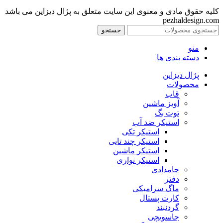
کلیه حقوق مادی و معنوی این سایت متعلق به پژال دیزاین می باشد
pezhaldesign.com
جستجو
منو
دسته بندی ها
پژال دیزاین
محصولات
قاب
آویز ماشین
توت بگ
استیکر ضد آب
استیکر تکی
استیکر چند تایی
استیکر ماشین
استیکر نواری
جامدادی
دفتر
ماگ سرامیکی
کارت پستال
گردنبند
جاسویچی