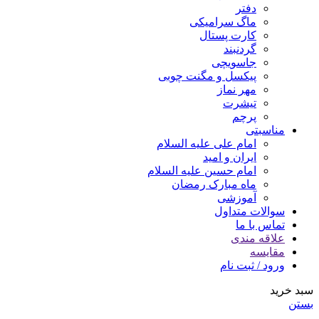
دفتر
ماگ سرامیکی
کارت پستال
گردنبند
جاسویچی
پیکسل و مگنت چوبی
مهر نماز
تیشرت
پرچم
مناسبتی
امام علی علیه السلام
ایران و امید
امام حسین علیه السلام
ماه مبارک رمضان
آموزشی
سوالات متداول
تماس با ما
علاقه مندی
مقایسه
ورود / ثبت نام
سبد خرید
بستن