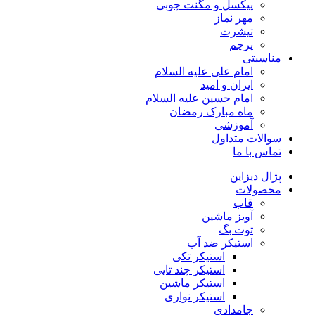
پیکسل و مگنت چوبی
مهر نماز
تیشرت
پرچم
مناسبتی
امام علی علیه السلام
ایران و امید
امام حسین علیه السلام
ماه مبارک رمضان
آموزشی
سوالات متداول
تماس با ما
پژال دیزاین
محصولات
قاب
آویز ماشین
توت بگ
استیکر ضد آب
استیکر تکی
استیکر چند تایی
استیکر ماشین
استیکر نواری
جامدادی