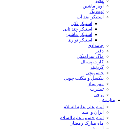
قاب
آویز ماشین
توت بگ
استیکر ضد آب
استیکر تکی
استیکر چند تایی
استیکر ماشین
استیکر نواری
جامدادی
دفتر
ماگ سرامیکی
کارت پستال
گردنبند
جاسویچی
پیکسل و مگنت چوبی
مهر نماز
تیشرت
پرچم
مناسبتی
امام علی علیه السلام
ایران و امید
امام حسین علیه السلام
ماه مبارک رمضان
آموزشی