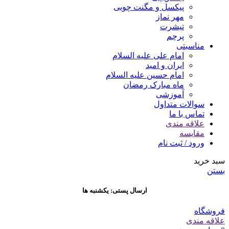
پیکسل و مگنت چوبی
مهر نماز
تیشرت
پرچم
مناسبتی
امام علی علیه السلام
ایران و امید
امام حسین علیه السلام
ماه مبارک رمضان
آموزشی
سوالات متداول
تماس با ما
علاقه مندی
مقایسه
ورود / ثبت نام
سبد خرید
بستن
ارسال پستی: یکشنبه ها
فروشگاه
علاقه مندی