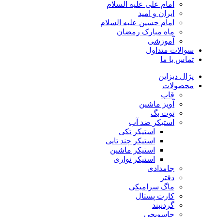
امام علی علیه السلام
ایران و امید
امام حسین علیه السلام
ماه مبارک رمضان
آموزشی
سوالات متداول
تماس با ما
پژال دیزاین
محصولات
قاب
آویز ماشین
توت بگ
استیکر ضد آب
استیکر تکی
استیکر چند تایی
استیکر ماشین
استیکر نواری
جامدادی
دفتر
ماگ سرامیکی
کارت پستال
گردنبند
جاسویچی