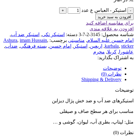
استیکر - العباس ع عدد
افزودن به سبد خرید
برای مقایسه اضافه کنید
افزودن به علاقه مندی
شناسه محصول:
3145-2-7-3
دسته:
استیکر تکی
,
استیکر ضد آب
,
امام حسین علیه السلام
,
مناسبتی
برچسب:
,
imam Hussain
,
Ashura
sticker
,
karbala
,
اربعین
,
استیکر
,
امام حسین
,
بسته فرهنگی
,
ضدآب
,
عاشورا
,
کربلا
,
محرم
به اشتراک بگذارید:
توضیحات
نظرات (0)
Shipping & Delivery
توضیحات
استیکرهای ضد آب و ضد خش پژال دیزاین
مناسب برای هر سطح صاف و صیقلی
مثل: لپتاپ، بطری آب، لیوان، گوشی و …
نظرات (0)