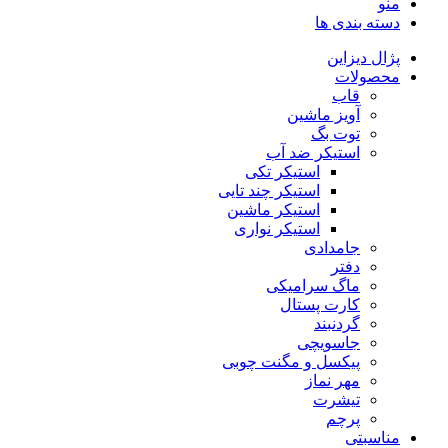
منو
دسته بندی ها
پژال دیزاین
محصولات
قاب
آویز ماشین
توت بگ
استیکر ضد آب
استیکر تکی
استیکر چند تایی
استیکر ماشین
استیکر نواری
جامدادی
دفتر
ماگ سرامیکی
کارت پستال
گردنبند
جاسویچی
پیکسل و مگنت چوبی
مهر نماز
تیشرت
پرچم
مناسبتی