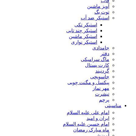
قاب
آویز ماشین
توت بگ
استیکر ضد آب
استیکر تکی
استیکر چند تایی
استیکر ماشین
استیکر نواری
جامدادی
دفتر
ماگ سرامیکی
کارت پستال
گردنبند
جاسویچی
پیکسل و مگنت چوبی
مهر نماز
تیشرت
پرچم
مناسبتی
امام علی علیه السلام
ایران و امید
امام حسین علیه السلام
ماه مبارک رمضان
آموزشی