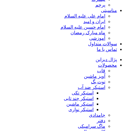
پرچم
مناسبتی
امام علی علیه السلام
ایران و امید
امام حسین علیه السلام
ماه مبارک رمضان
آموزشی
سوالات متداول
تماس با ما
پژال دیزاین
محصولات
قاب
آویز ماشین
توت بگ
استیکر ضد آب
استیکر تکی
استیکر چند تایی
استیکر ماشین
استیکر نواری
جامدادی
دفتر
ماگ سرامیکی