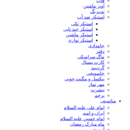
قاب
آویز ماشین
توت بگ
استیکر ضد آب
استیکر تکی
استیکر چند تایی
استیکر ماشین
استیکر نواری
جامدادی
دفتر
ماگ سرامیکی
کارت پستال
گردنبند
جاسویچی
پیکسل و مگنت چوبی
مهر نماز
تیشرت
پرچم
مناسبتی
امام علی علیه السلام
ایران و امید
امام حسین علیه السلام
ماه مبارک رمضان
آموزشی