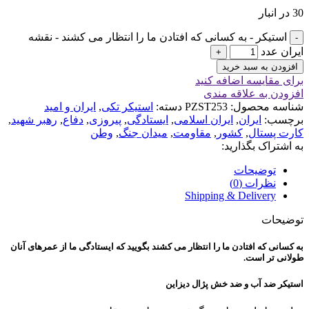
30 در انبار
استیکر - به کسانی که افتادن ما را انتظار می کشند - نقشه
ایران عدد
افزودن به سبد خرید
برای مقایسه اضافه کنید
افزودن به علاقه مندی
شناسه محصول:
PZST253
دسته:
استیکر تکی
,
ایران و امید
برچسب:
ایران
,
ایران اسلامی
,
ایستادگی
,
پیروزی
,
دفاع
,
رهبر شهید
,
کارت پستال
,
کشور
,
مقاومت
,
میدان جنگ
,
وطن
به اشتراک بگذارید:
توضیحات
نظرات (0)
Shipping & Delivery
توضیحات
به کسانی که افتادن ما را انتظار می کشند بگویید که ایستادگی ما از عمرهای آنان
طولانی تر است.
استیکر ضد آب و ضد خش پژال دیزاین