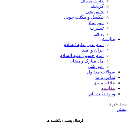
کارت پستال
گردنبند
جاسویچی
پیکسل و مگنت چوبی
مهر نماز
تیشرت
پرچم
مناسبتی
امام علی علیه السلام
ایران و امید
امام حسین علیه السلام
ماه مبارک رمضان
آموزشی
سوالات متداول
تماس با ما
علاقه مندی
مقایسه
ورود / ثبت نام
سبد خرید
بستن
ارسال پستی: یکشنبه ها