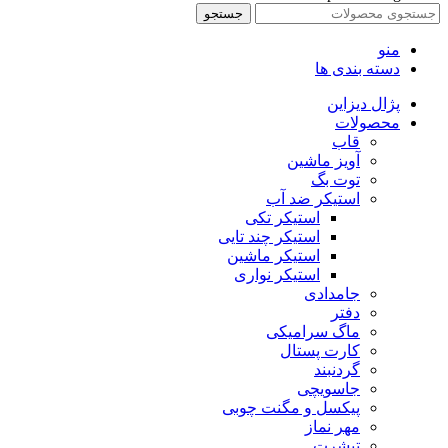
جستجو
منو
دسته بندی ها
پژال دیزاین
محصولات
قاب
آویز ماشین
توت بگ
استیکر ضد آب
استیکر تکی
استیکر چند تایی
استیکر ماشین
استیکر نواری
جامدادی
دفتر
ماگ سرامیکی
کارت پستال
گردنبند
جاسویچی
پیکسل و مگنت چوبی
مهر نماز
تیشرت