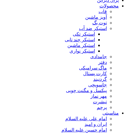
پژال دیزاین
محصولات
قاب
آویز ماشین
توت بگ
استیکر ضد آب
استیکر تکی
استیکر چند تایی
استیکر ماشین
استیکر نواری
جامدادی
دفتر
ماگ سرامیکی
کارت پستال
گردنبند
جاسویچی
پیکسل و مگنت چوبی
مهر نماز
تیشرت
پرچم
مناسبتی
امام علی علیه السلام
ایران و امید
امام حسین علیه السلام