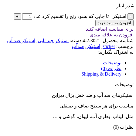
4 در انبار
استیکر - تا جایی که بشود رنج را تقسیم کرد عدد
افزودن به سبد خرید
برای مقایسه اضافه کنید
افزودن به علاقه مندی
شناسه محصول:
3021-2-4
دسته:
استیکر چند تایی
,
استیکر ضد آب
برچسب:
sticker
,
استیکر
,
ضدآب
به اشتراک بگذارید:
توضیحات
نظرات (0)
Shipping & Delivery
توضیحات
استیکرهای ضد آب و ضد خش پژال دیزاین
مناسب برای هر سطح صاف و صیقلی
مثل: لپتاپ، بطری آب، لیوان، گوشی و …
نظرات (0)