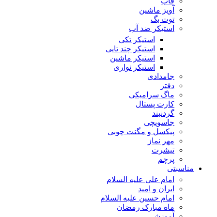
قاب
آویز ماشین
توت بگ
استیکر ضد آب
استیکر تکی
استیکر چند تایی
استیکر ماشین
استیکر نواری
جامدادی
دفتر
ماگ سرامیکی
کارت پستال
گردنبند
جاسویچی
پیکسل و مگنت چوبی
مهر نماز
تیشرت
پرچم
مناسبتی
امام علی علیه السلام
ایران و امید
امام حسین علیه السلام
ماه مبارک رمضان
آموزشی