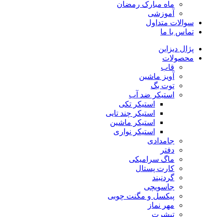
ماه مبارک رمضان
آموزشی
سوالات متداول
تماس با ما
پژال دیزاین
محصولات
قاب
آویز ماشین
توت بگ
استیکر ضد آب
استیکر تکی
استیکر چند تایی
استیکر ماشین
استیکر نواری
جامدادی
دفتر
ماگ سرامیکی
کارت پستال
گردنبند
جاسویچی
پیکسل و مگنت چوبی
مهر نماز
تیشرت