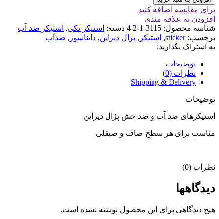
برای مقایسه اضافه کنید
افزودن به علاقه مندی
شناسه محصول:
3115-1-2-4
دسته:
استیکر تکی
,
استیکر ضد آب
برچسب:
sticker
,
استیکر
,
پژال دیزاین
,
دایناسور
,
ضدآب
به اشتراک بگذارید:
توضیحات
نظرات (0)
Shipping & Delivery
توضیحات
استیکرهای ضد آب و ضد خش پژال دیزاین
مناسب برای هر سطح صاف و صیقلی
نظرات (0)
دیدگاهها
هیچ دیدگاهی برای این محصول نوشته نشده است.