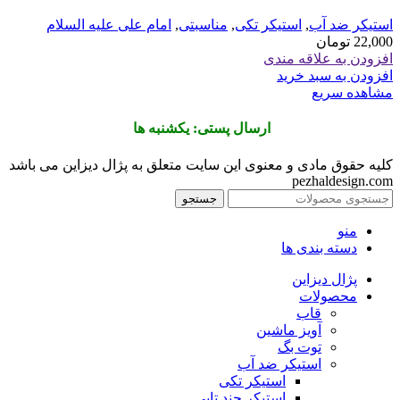
استیکر ضد آب
,
استیکر تکی
,
مناسبتی
,
امام علی علیه السلام
22,000
تومان
افزودن به علاقه مندی
افزودن به سبد خرید
مشاهده سریع
ارسال پستی: یکشنبه ها
کلیه حقوق مادی و معنوی این سایت متعلق به پژال دیزاین می باشد
pezhaldesign.com
جستجو
منو
دسته بندی ها
پژال دیزاین
محصولات
قاب
آویز ماشین
توت بگ
استیکر ضد آب
استیکر تکی
استیکر چند تایی