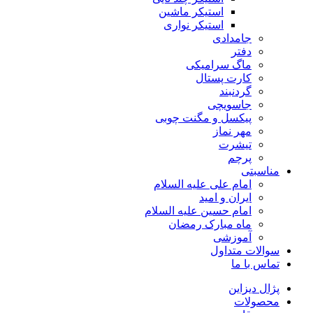
استیکر ماشین
استیکر نواری
جامدادی
دفتر
ماگ سرامیکی
کارت پستال
گردنبند
جاسویچی
پیکسل و مگنت چوبی
مهر نماز
تیشرت
پرچم
مناسبتی
امام علی علیه السلام
ایران و امید
امام حسین علیه السلام
ماه مبارک رمضان
آموزشی
سوالات متداول
تماس با ما
پژال دیزاین
محصولات