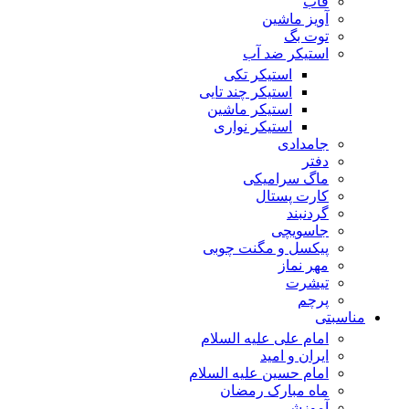
قاب
آویز ماشین
توت بگ
استیکر ضد آب
استیکر تکی
استیکر چند تایی
استیکر ماشین
استیکر نواری
جامدادی
دفتر
ماگ سرامیکی
کارت پستال
گردنبند
جاسویچی
پیکسل و مگنت چوبی
مهر نماز
تیشرت
پرچم
مناسبتی
امام علی علیه السلام
ایران و امید
امام حسین علیه السلام
ماه مبارک رمضان
آموزشی