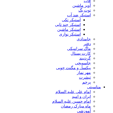
قاب
آویز ماشین
توت بگ
استیکر ضد آب
استیکر تکی
استیکر چند تایی
استیکر ماشین
استیکر نواری
جامدادی
دفتر
ماگ سرامیکی
کارت پستال
گردنبند
جاسویچی
پیکسل و مگنت چوبی
مهر نماز
تیشرت
پرچم
مناسبتی
امام علی علیه السلام
ایران و امید
امام حسین علیه السلام
ماه مبارک رمضان
آموزشی