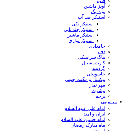
قاب
آویز ماشین
توت بگ
استیکر ضد آب
استیکر تکی
استیکر چند تایی
استیکر ماشین
استیکر نواری
جامدادی
دفتر
ماگ سرامیکی
کارت پستال
گردنبند
جاسویچی
پیکسل و مگنت چوبی
مهر نماز
تیشرت
پرچم
مناسبتی
امام علی علیه السلام
ایران و امید
امام حسین علیه السلام
ماه مبارک رمضان
آموزشی