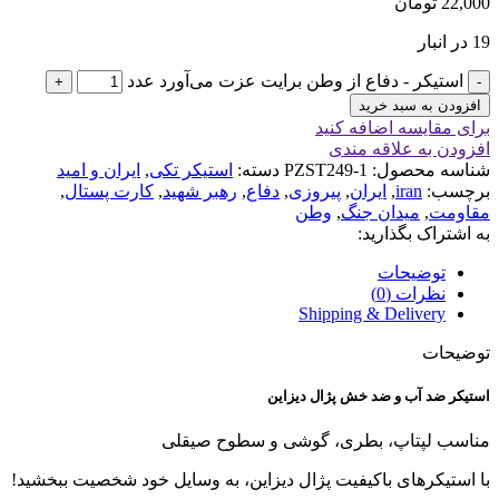
22,000
تومان
19 در انبار
استیکر - دفاع از وطن برایت عزت می‌آورد عدد
افزودن به سبد خرید
برای مقایسه اضافه کنید
افزودن به علاقه مندی
شناسه محصول:
PZST249-1
دسته:
استیکر تکی
,
ایران و امید
برچسب:
iran
,
ایران
,
پیروزی
,
دفاع
,
رهبر شهید
,
کارت پستال
,
مقاومت
,
میدان جنگ
,
وطن
به اشتراک بگذارید:
توضیحات
نظرات (0)
Shipping & Delivery
توضیحات
استیکر ضد آب و ضد خش پژال دیزاین
مناسب لپتاپ، بطری، گوشی و سطوح صیقلی
با استیکرهای باکیفیت پژال دیزاین، به وسایل خود شخصیت ببخشید!