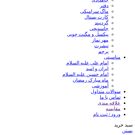
دفتر
ماگ سرامیکی
کارت پستال
گردنبند
جاسویچی
پیکسل و مگنت چوبی
مهر نماز
تیشرت
پرچم
مناسبتی
امام علی علیه السلام
ایران و امید
امام حسین علیه السلام
ماه مبارک رمضان
آموزشی
سوالات متداول
تماس با ما
علاقه مندی
مقایسه
ورود / ثبت نام
سبد خرید
بستن