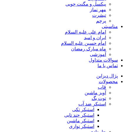
پیکسل و مگنت چوبی
مهر نماز
تیشرت
پرچم
مناسبتی
امام علی علیه السلام
ایران و امید
امام حسین علیه السلام
ماه مبارک رمضان
آموزشی
سوالات متداول
تماس با ما
پژال دیزاین
محصولات
قاب
آویز ماشین
توت بگ
استیکر ضد آب
استیکر تکی
استیکر چند تایی
استیکر ماشین
استیکر نواری
جامدادی