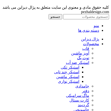
کلیه حقوق مادی و معنوی این سایت متعلق به پژال دیزاین می باشد
pezhaldesign.com
جستجو
منو
دسته بندی ها
پژال دیزاین
محصولات
قاب
آویز ماشین
توت بگ
استیکر ضد آب
استیکر تکی
استیکر چند تایی
استیکر ماشین
استیکر نواری
جامدادی
دفتر
ماگ سرامیکی
کارت پستال
گردنبند
جاسویچی