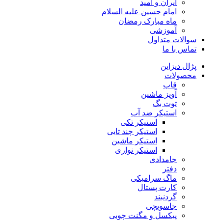
ایران و امید
امام حسین علیه السلام
ماه مبارک رمضان
آموزشی
سوالات متداول
تماس با ما
پژال دیزاین
محصولات
قاب
آویز ماشین
توت بگ
استیکر ضد آب
استیکر تکی
استیکر چند تایی
استیکر ماشین
استیکر نواری
جامدادی
دفتر
ماگ سرامیکی
کارت پستال
گردنبند
جاسویچی
پیکسل و مگنت چوبی