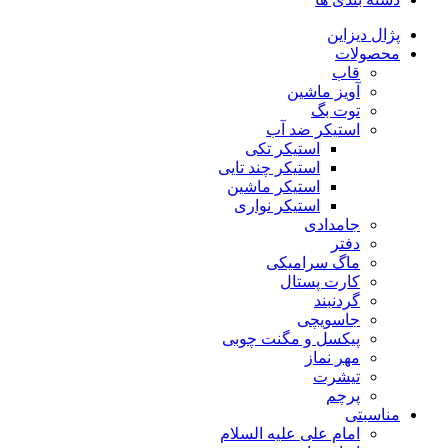
پژال دیزاین
محصولات
قاب
آویز ماشین
توت بگ
استیکر ضد آب
استیکر تکی
استیکر چند تایی
استیکر ماشین
استیکر نواری
جامدادی
دفتر
ماگ سرامیکی
کارت پستال
گردنبند
جاسویچی
پیکسل و مگنت چوبی
مهر نماز
تیشرت
پرچم
مناسبتی
امام علی علیه السلام