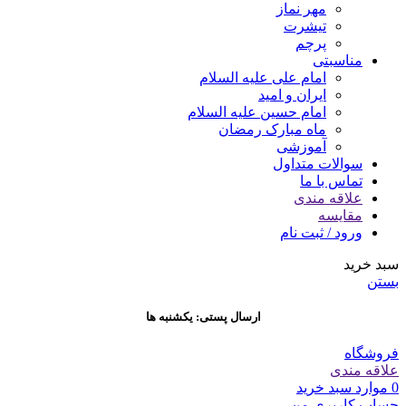
مهر نماز
تیشرت
پرچم
مناسبتی
امام علی علیه السلام
ایران و امید
امام حسین علیه السلام
ماه مبارک رمضان
آموزشی
سوالات متداول
تماس با ما
علاقه مندی
مقایسه
ورود / ثبت نام
سبد خرید
بستن
ارسال پستی: یکشنبه ها
فروشگاه
علاقه مندی
0
موارد
سبد خرید
حساب کاربری من