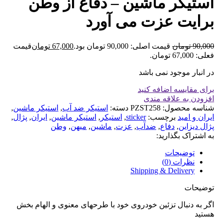
استیکر ماشین – دفاع از وطن
برایت عزت می آورد
90,000
تومان
قیمت اصلی: 90,000 تومان بود.
67,000
تومان
قیمت
فعلی: 67,000 تومان.
در انبار موجود نمی باشد
برای مقایسه اضافه کنید
افزودن به علاقه مندی
شناسه محصول:
PZST258
دسته:
استیکر ضد آب
,
استیکر ماشین
,
ایران و امید
برچسب:
sticker
,
استیکر
,
استیکر ماشین
,
ایران
,
پژال
,
پژال دیزاین
,
دفاع
,
ضدآب
,
عزت
,
ماشین
,
میهن
,
وطن
به اشتراک بگذارید:
توضیحات
نظرات (0)
Shipping & Delivery
توضیحات
اگر به دنبال تزئین خودروی خود با طرحهای معنوی و الهام بخش
هستید