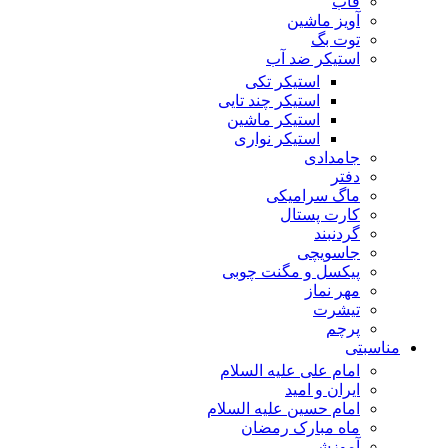
قاب
آویز ماشین
توت بگ
استیکر ضد آب
استیکر تکی
استیکر چند تایی
استیکر ماشین
استیکر نواری
جامدادی
دفتر
ماگ سرامیکی
کارت پستال
گردنبند
جاسویچی
پیکسل و مگنت چوبی
مهر نماز
تیشرت
پرچم
مناسبتی
امام علی علیه السلام
ایران و امید
امام حسین علیه السلام
ماه مبارک رمضان
آموزشی