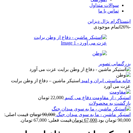
سوالات متداول
تماس با ما
اینستاگرام پژال دیزاین
-26%
اتمام موجودی
بزرگنمایی تصویر
خانه
مناسبتی
ایران و امید
استیکر ماشین – دفاع از وطن برایت
عزت می آورد
استیکر - از مقاومت دفاع می کنیم
22,000
تومان
بازگشت به محصولات
استیکر ماشین - ما به سوی میدان جنگ
90,000
تومان
قیمت اصلی:
90,000 تومان بود.
67,000
تومان
قیمت فعلی: 67,000 تومان.