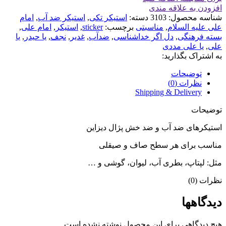
افزودن به علاقه مندی
شناسه محصول:
3103
دسته:
استیکر تکی
,
استیکر ضد آب
,
امام
علی علیه السلام
,
مناسبتی
برچسب:
sticker
,
استیکر
,
امام علی
,
بسته فرهنگی
,
دل اگر خداشناسی
,
ضدآب
,
غدیر
,
نجف
,
یا حیدر
,
یا
علی
,
یا علی مددی
به اشتراک بگذارید:
توضیحات
نظرات (0)
Shipping & Delivery
توضیحات
استیکرهای ضد آب و ضد خش پژال دیزاین
مناسب برای هر سطح صاف و صیقلی
مثل: لپتاپ، بطری آب، لیوان، گوشی و …
نظرات (0)
دیدگاهها
هیچ دیدگاهی برای این محصول نوشته نشده است.