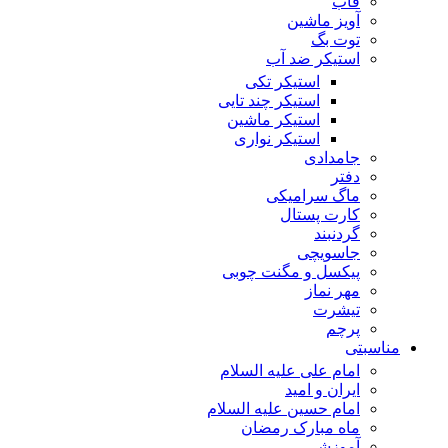
قاب
آویز ماشین
توت بگ
استیکر ضد آب
استیکر تکی
استیکر چند تایی
استیکر ماشین
استیکر نواری
جامدادی
دفتر
ماگ سرامیکی
کارت پستال
گردنبند
جاسویچی
پیکسل و مگنت چوبی
مهر نماز
تیشرت
پرچم
مناسبتی
امام علی علیه السلام
ایران و امید
امام حسین علیه السلام
ماه مبارک رمضان
آموزشی