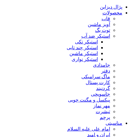
پژال دیزاین
محصولات
قاب
آویز ماشین
توت بگ
استیکر ضد آب
استیکر تکی
استیکر چند تایی
استیکر ماشین
استیکر نواری
جامدادی
دفتر
ماگ سرامیکی
کارت پستال
گردنبند
جاسویچی
پیکسل و مگنت چوبی
مهر نماز
تیشرت
پرچم
مناسبتی
امام علی علیه السلام
ایران و امید