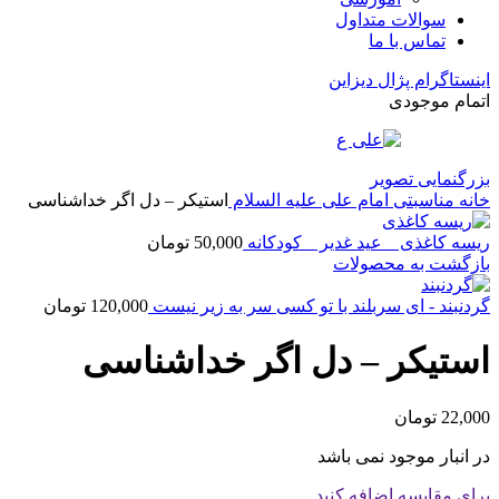
سوالات متداول
تماس با ما
اینستاگرام پژال دیزاین
اتمام موجودی
بزرگنمایی تصویر
خانه
مناسبتی
امام علی علیه السلام
استیکر – دل اگر خداشناسی
ریسه کاغذی _ عید غدیر _ کودکانه
50,000
تومان
بازگشت به محصولات
گردنبند - ای سربلند با تو کسی سر به زیر نیست
120,000
تومان
استیکر – دل اگر خداشناسی
22,000
تومان
در انبار موجود نمی باشد
برای مقایسه اضافه کنید