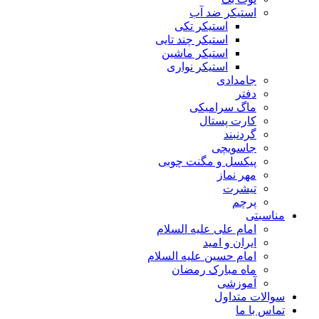
استیکر ضد آب
استیکر تکی
استیکر چند تایی
استیکر ماشین
استیکر نواری
جامدادی
دفتر
ماگ سرامیکی
کارت پستال
گردنبند
جاسویچی
پیکسل و مگنت چوبی
مهر نماز
تیشرت
پرچم
مناسبتی
امام علی علیه السلام
ایران و امید
امام حسین علیه السلام
ماه مبارک رمضان
آموزشی
سوالات متداول
تماس با ما