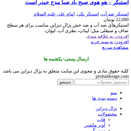
استیکر – هو هوی صبح باد صبا مدح حیدر است
استیکر ضد آب
,
استیکر تکی
,
امام علی علیه السلام
22,000
تومان
استیکرهای ضد آب و ضد خش پژال دیزاین مناسب برای هر سطح
صاف و صیقلی مثل: لپتاپ، بطری آب، لیوان،
افزودن به علاقه مندی
افزودن به سبد خرید
مشاهده سریع
ارسال پستی: یکشنبه ها
کلیه حقوق مادی و معنوی این سایت متعلق به پژال دیزاین می باشد
pezhaldesign.com
جستجو
منو
دسته بندی ها
پژال دیزاین
محصولات
قاب
آویز ماشین
توت بگ