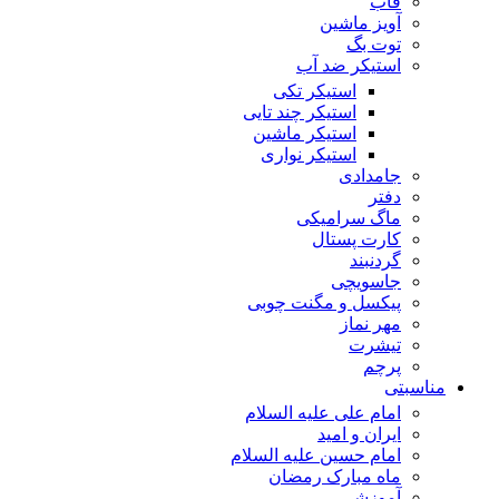
قاب
آویز ماشین
توت بگ
استیکر ضد آب
استیکر تکی
استیکر چند تایی
استیکر ماشین
استیکر نواری
جامدادی
دفتر
ماگ سرامیکی
کارت پستال
گردنبند
جاسویچی
پیکسل و مگنت چوبی
مهر نماز
تیشرت
پرچم
مناسبتی
امام علی علیه السلام
ایران و امید
امام حسین علیه السلام
ماه مبارک رمضان
آموزشی