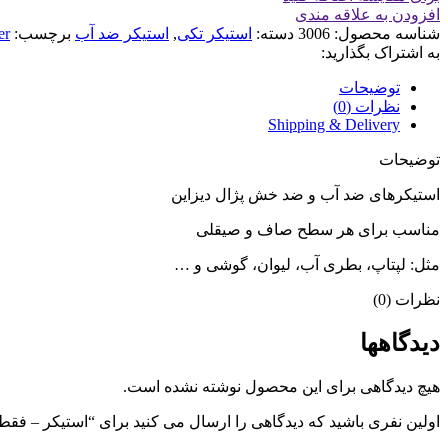
افزودن به علاقه مندی
شناسه محصول:
3006
دسته:
استیکر تکی
,
استیکر ضد آب
برچسب:
er
به اشتراک بگذارید:
توضیحات
نظرات (0)
Shipping & Delivery
توضیحات
استیکرهای ضد آب و ضد خش پژال دیزاین
مناسب برای هر سطح صاف و صیقلی
مثل: لپتاپ، بطری آب، لیوان، گوشی و …
نظرات (0)
دیدگاهها
هیچ دیدگاهی برای این محصول نوشته نشده است.
اولین نفری باشید که دیدگاهی را ارسال می کنید برای “استیکر – ف