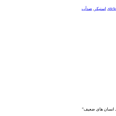
stick
,
استیکر
,
ضدآب
قط انسان های ضعیف”