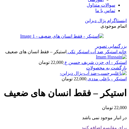
سوالات متداول
تماس با ما
اینستاگرام پژال دیزاین
اتمام موجودی
بزرگنمایی تصویر
خانه
استیکر ضد آب
استیکر تکی
استیکر – فقط انسان های ضعیف
استیکر - ای حزن شریف حسین ع
22,000
تومان
بازگشت به محصولات
استیکر - یاعلی مددی
22,000
تومان
استیکر – فقط انسان های ضعیف
22,000
تومان
در انبار موجود نمی باشد
برای مقایسه اضافه کنید