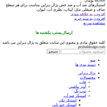
48,000
تومان
استیکرهای ضد آب و ضد خش پژال دیزاین مناسب برای هر سطح
صاف و صیقلی مثل: لپتاپ، بطری آب، لیوان،
افزودن به علاقه مندی
افزودن به سبد خرید
مشاهده سریع
ارسال پستی: یکشنبه ها
کلیه حقوق مادی و معنوی این سایت متعلق به پژال دیزاین می باشد
pezhaldesign.com
جستجو
منو
دسته بندی ها
پژال دیزاین
محصولات
قاب
آویز ماشین
توت بگ
استیکر ضد آب
استیکر تکی
استیکر چند تایی