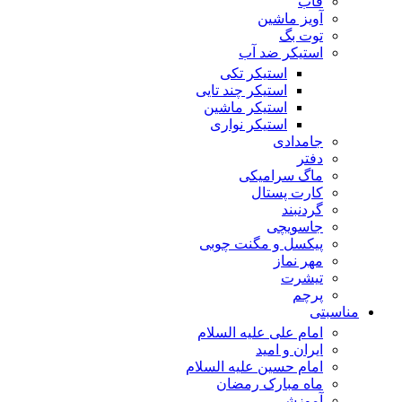
قاب
آویز ماشین
توت بگ
استیکر ضد آب
استیکر تکی
استیکر چند تایی
استیکر ماشین
استیکر نواری
جامدادی
دفتر
ماگ سرامیکی
کارت پستال
گردنبند
جاسویچی
پیکسل و مگنت چوبی
مهر نماز
تیشرت
پرچم
مناسبتی
امام علی علیه السلام
ایران و امید
امام حسین علیه السلام
ماه مبارک رمضان
آموزشی