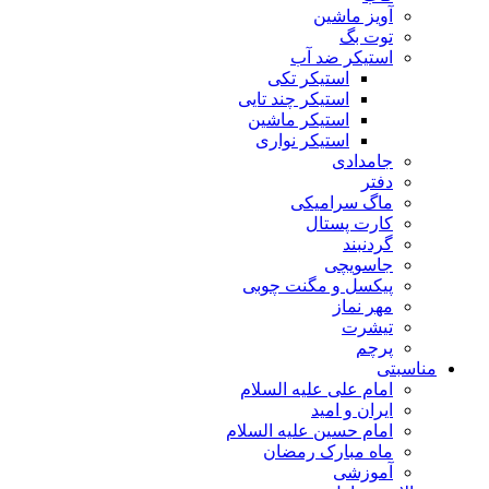
آویز ماشین
توت بگ
استیکر ضد آب
استیکر تکی
استیکر چند تایی
استیکر ماشین
استیکر نواری
جامدادی
دفتر
ماگ سرامیکی
کارت پستال
گردنبند
جاسویچی
پیکسل و مگنت چوبی
مهر نماز
تیشرت
پرچم
مناسبتی
امام علی علیه السلام
ایران و امید
امام حسین علیه السلام
ماه مبارک رمضان
آموزشی