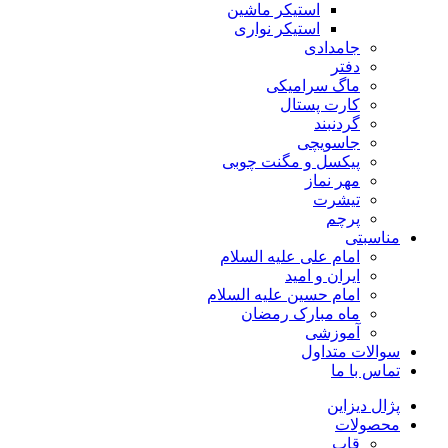
استیکر ماشین
استیکر نواری
جامدادی
دفتر
ماگ سرامیکی
کارت پستال
گردنبند
جاسویچی
پیکسل و مگنت چوبی
مهر نماز
تیشرت
پرچم
مناسبتی
امام علی علیه السلام
ایران و امید
امام حسین علیه السلام
ماه مبارک رمضان
آموزشی
سوالات متداول
تماس با ما
پژال دیزاین
محصولات
قاب