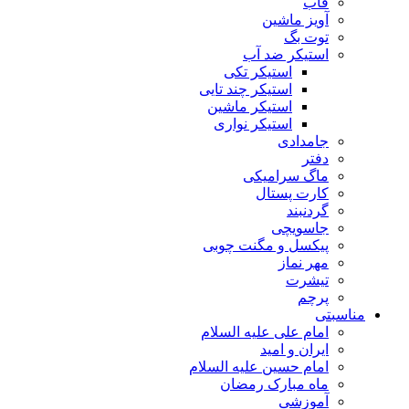
قاب
آویز ماشین
توت بگ
استیکر ضد آب
استیکر تکی
استیکر چند تایی
استیکر ماشین
استیکر نواری
جامدادی
دفتر
ماگ سرامیکی
کارت پستال
گردنبند
جاسویچی
پیکسل و مگنت چوبی
مهر نماز
تیشرت
پرچم
مناسبتی
امام علی علیه السلام
ایران و امید
امام حسین علیه السلام
ماه مبارک رمضان
آموزشی