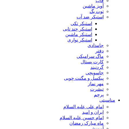
قاب
آویز ماشین
توت بگ
استیکر ضد آب
استیکر تکی
استیکر چند تایی
استیکر ماشین
استیکر نواری
جامدادی
دفتر
ماگ سرامیکی
کارت پستال
گردنبند
جاسویچی
پیکسل و مگنت چوبی
مهر نماز
تیشرت
پرچم
مناسبتی
امام علی علیه السلام
ایران و امید
امام حسین علیه السلام
ماه مبارک رمضان
آموزشی