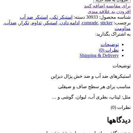
برای مقایسه اضافه کنید
افزودن به علاقه مندی
شناسه محصول:
30933
دسته:
استیکر تکی
,
استیکر ضد آب
برچسب:
sticker
,
comrade
,
ادامه دادن
,
استیکر
,
تداوم
,
تکرار
,
ضدآب
,
مداومت
به اشتراک بگذارید:
توضیحات
نظرات (0)
Shipping & Delivery
توضیحات
استیکرهای ضد آب و ضد خش پژال دیزاین
مناسب برای هر سطح صاف و صیقلی
مثل: لپتاپ، بطری آب، لیوان، گوشی و …
نظرات (0)
دیدگاهها