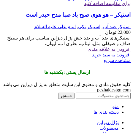
برای مقایسه اضافه کنید
استیکر – هو هوی صبح باد صبا مدح حیدر است
استیکر ضد آب
,
استیکر تکی
,
امام علی علیه السلام
22,000
تومان
استیکرهای ضد آب و ضد خش پژال دیزاین مناسب برای هر سطح
صاف و صیقلی مثل: لپتاپ، بطری آب، لیوان،
افزودن به علاقه مندی
افزودن به سبد خرید
مشاهده سریع
ارسال پستی: یکشنبه ها
کلیه حقوق مادی و معنوی این سایت متعلق به پژال دیزاین می باشد
pezhaldesign.com
جستجو
منو
دسته بندی ها
پژال دیزاین
محصولات