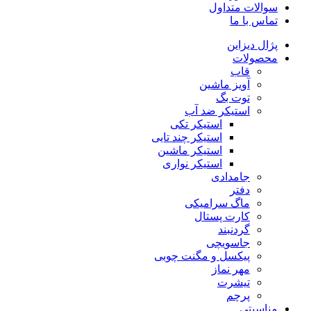
سوالات متداول
تماس با ما
پژال دیزاین
محصولات
قاب
آویز ماشین
توت بگ
استیکر ضد آب
استیکر تکی
استیکر چند تایی
استیکر ماشین
استیکر نواری
جامدادی
دفتر
ماگ سرامیکی
کارت پستال
گردنبند
جاسویچی
پیکسل و مگنت چوبی
مهر نماز
تیشرت
پرچم
مناسبتی