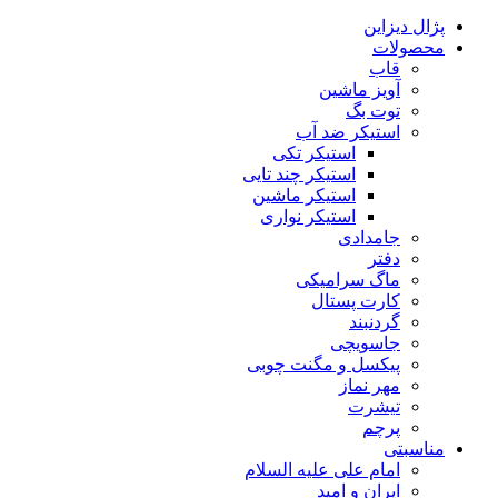
پژال دیزاین
محصولات
قاب
آویز ماشین
توت بگ
استیکر ضد آب
استیکر تکی
استیکر چند تایی
استیکر ماشین
استیکر نواری
جامدادی
دفتر
ماگ سرامیکی
کارت پستال
گردنبند
جاسویچی
پیکسل و مگنت چوبی
مهر نماز
تیشرت
پرچم
مناسبتی
امام علی علیه السلام
ایران و امید