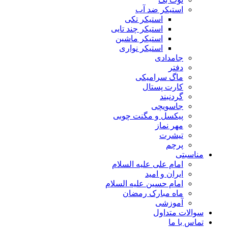
استیکر ضد آب
استیکر تکی
استیکر چند تایی
استیکر ماشین
استیکر نواری
جامدادی
دفتر
ماگ سرامیکی
کارت پستال
گردنبند
جاسویچی
پیکسل و مگنت چوبی
مهر نماز
تیشرت
پرچم
مناسبتی
امام علی علیه السلام
ایران و امید
امام حسین علیه السلام
ماه مبارک رمضان
آموزشی
سوالات متداول
تماس با ما