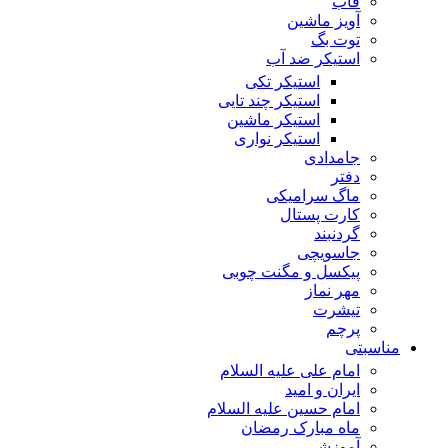
قاب
آویز ماشین
توت بگ
استیکر ضد آب
استیکر تکی
استیکر چند تایی
استیکر ماشین
استیکر نواری
جامدادی
دفتر
ماگ سرامیکی
کارت پستال
گردنبند
جاسویچی
پیکسل و مگنت چوبی
مهر نماز
تیشرت
پرچم
مناسبتی
امام علی علیه السلام
ایران و امید
امام حسین علیه السلام
ماه مبارک رمضان
آموزشی