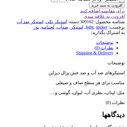
افزودن به سبد خرید
برای مقایسه اضافه کنید
افزودن به علاقه مندی
شناسه محصول:
309162
دسته:
استیکر تکی
,
استیکر ضد آب
برچسب:
sticker
,
light
,
استیکر
,
ضدآب
,
لغتنامه
,
نور
به اشتراک بگذارید:
توضیحات
نظرات (0)
Shipping & Delivery
توضیحات
استیکرهای ضد آب و ضد خش پژال دیزاین
مناسب برای هر سطح صاف و صیقلی
مثل: لپتاپ، بطری آب، لیوان، گوشی و …
نظرات (0)
دیدگاهها