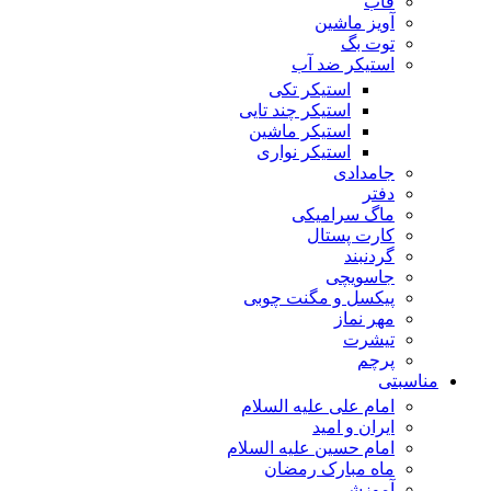
قاب
آویز ماشین
توت بگ
استیکر ضد آب
استیکر تکی
استیکر چند تایی
استیکر ماشین
استیکر نواری
جامدادی
دفتر
ماگ سرامیکی
کارت پستال
گردنبند
جاسویچی
پیکسل و مگنت چوبی
مهر نماز
تیشرت
پرچم
مناسبتی
امام علی علیه السلام
ایران و امید
امام حسین علیه السلام
ماه مبارک رمضان
آموزشی