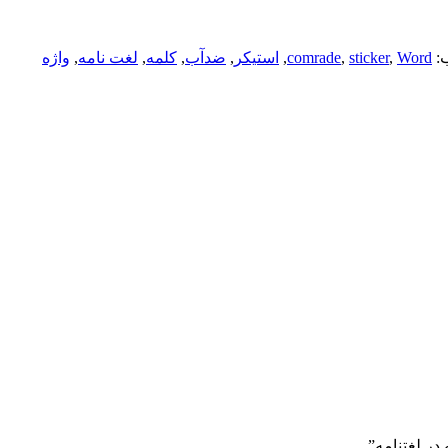
:
Word
,
sticker
,
comrade
,
استیکر
,
ضدآب
,
کلمه
,
لغت نامه
,
واژه
در لغتنامه”