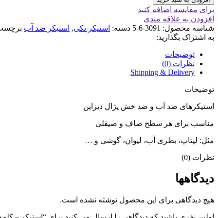
برای مقایسه اضافه کنید
افزودن به علاقه مندی
شناسه محصول:
3091-6-5
دسته:
استیکر تکی
,
استیکر ضد آب
برچسب
به اشتراک بگذارید:
توضیحات
نظرات (0)
Shipping & Delivery
توضیحات
استیکرهای ضد آب و ضد خش پژال دیزاین
مناسب برای هر سطح صاف و صیقلی
مثل: لپتاپ، بطری آب، لیوان، گوشی و …
نظرات (0)
دیدگاهها
هیچ دیدگاهی برای این محصول نوشته نشده است.
اولین نفری باشید که دیدگاهی را ارسال می کنید برای “استیکر – کلمه 