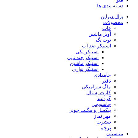
دسته بندی ها
پژال دیزاین
محصولات
قاب
آویز ماشین
توت بگ
استیکر ضد آب
استیکر تکی
استیکر چند تایی
استیکر ماشین
استیکر نواری
جامدادی
دفتر
ماگ سرامیکی
کارت پستال
گردنبند
جاسویچی
پیکسل و مگنت چوبی
مهر نماز
تیشرت
پرچم
مناسبتی