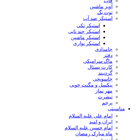
قاب
آویز ماشین
توت بگ
استیکر ضد آب
استیکر تکی
استیکر چند تایی
استیکر ماشین
استیکر نواری
جامدادی
دفتر
ماگ سرامیکی
کارت پستال
گردنبند
جاسویچی
پیکسل و مگنت چوبی
مهر نماز
تیشرت
پرچم
مناسبتی
امام علی علیه السلام
ایران و امید
امام حسین علیه السلام
ماه مبارک رمضان
آموزشی