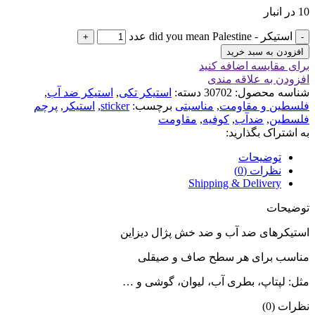
10 در انبار
استیکر - did you mean Palestine عدد
افزودن به سبد خرید
برای مقایسه اضافه کنید
افزودن به علاقه مندی
شناسه محصول:
30702
دسته:
استیکر تکی
,
استیکر ضد آب
,
فلسطین و مقاومت
,
مناسبتی
برچسب:
sticker
,
استیکر
,
پرچم
فلسطین
,
ضدآب
,
کوفیه
,
مقاومت
به اشتراک بگذارید:
توضیحات
نظرات (0)
Shipping & Delivery
توضیحات
استیکرهای ضد آب و ضد خش پژال دیزاین
مناسب برای هر سطح صاف و صیقلی
مثل: لپتاپ، بطری آب، لیوان، گوشی و …
نظرات (0)