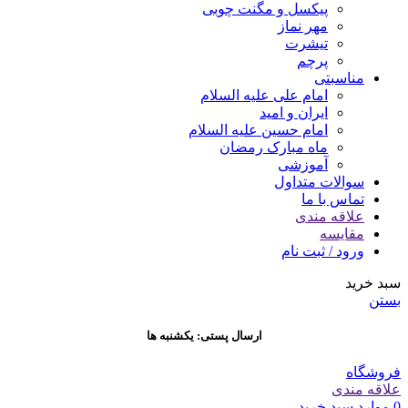
پیکسل و مگنت چوبی
مهر نماز
تیشرت
پرچم
مناسبتی
امام علی علیه السلام
ایران و امید
امام حسین علیه السلام
ماه مبارک رمضان
آموزشی
سوالات متداول
تماس با ما
علاقه مندی
مقایسه
ورود / ثبت نام
سبد خرید
بستن
ارسال پستی: یکشنبه ها
فروشگاه
علاقه مندی
0
موارد
سبد خرید