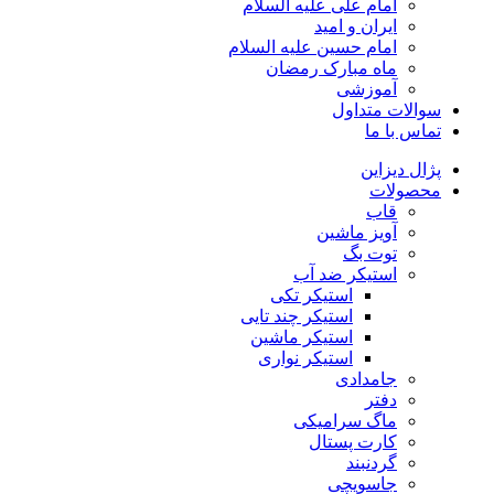
امام علی علیه السلام
ایران و امید
امام حسین علیه السلام
ماه مبارک رمضان
آموزشی
سوالات متداول
تماس با ما
پژال دیزاین
محصولات
قاب
آویز ماشین
توت بگ
استیکر ضد آب
استیکر تکی
استیکر چند تایی
استیکر ماشین
استیکر نواری
جامدادی
دفتر
ماگ سرامیکی
کارت پستال
گردنبند
جاسویچی