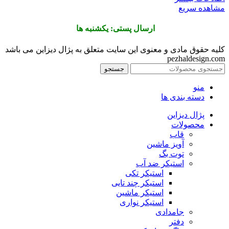
مشاهده سریع
ارسال پستی: یکشنبه ها
کلیه حقوق مادی و معنوی این سایت متعلق به پژال دیزاین می باشد
pezhaldesign.com
جستجو
منو
دسته بندی ها
پژال دیزاین
محصولات
قاب
آویز ماشین
توت بگ
استیکر ضد آب
استیکر تکی
استیکر چند تایی
استیکر ماشین
استیکر نواری
جامدادی
دفتر