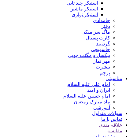
استیکر چند تایی
استیکر ماشین
استیکر نواری
جامدادی
دفتر
ماگ سرامیکی
کارت پستال
گردنبند
جاسویچی
پیکسل و مگنت چوبی
مهر نماز
تیشرت
پرچم
مناسبتی
امام علی علیه السلام
ایران و امید
امام حسین علیه السلام
ماه مبارک رمضان
آموزشی
سوالات متداول
تماس با ما
علاقه مندی
مقایسه
ورود / ثبت نام