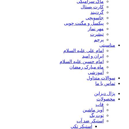
ماگ سرامیکی
کارت پستال
گردنبند
جاسویچی
پیکسل و مگنت چوبی
مهر نماز
تیشرت
پرچم
مناسبتی
امام علی علیه السلام
ایران و امید
امام حسین علیه السلام
ماه مبارک رمضان
آموزشی
سوالات متداول
تماس با ما
پژال دیزاین
محصولات
قاب
آویز ماشین
توت بگ
استیکر ضد آب
استیکر تکی