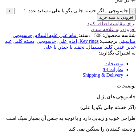
جاسویچی _ اگر خسته جانی بگو یا علی - سفید عدد
افزودن به سبد خرید
برای مقایسه اضافه کنید
افزودن به علاقه مندی
شناسه محصول:
1508
دسته:
امام علی علیه السلام
,
جاسویچی
,
مناسبتی
برچسب:
Key rings
,
امام علی
,
جاسویچی
,
دسته کلید
,
عید
غدیر
,
غدیر
,
کلید
,
مینیمال
,
نجف
,
یا حیدر
,
یا علی
به اشتراک بگذارید:
توضیحات
نظرات (0)
Shipping & Delivery
توضیحات
جاسویچی های پژال
(اگر خسته جانی بگو یا علی)
طراحی خوب و زیبایی دارد و با توجه به جنس آن بسیار سبک است
و دسته کلیدتان را سنگین نمی کند