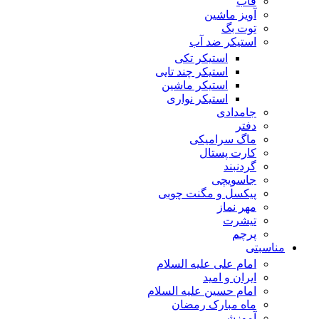
قاب
آویز ماشین
توت بگ
استیکر ضد آب
استیکر تکی
استیکر چند تایی
استیکر ماشین
استیکر نواری
جامدادی
دفتر
ماگ سرامیکی
کارت پستال
گردنبند
جاسویچی
پیکسل و مگنت چوبی
مهر نماز
تیشرت
پرچم
مناسبتی
امام علی علیه السلام
ایران و امید
امام حسین علیه السلام
ماه مبارک رمضان
آموزشی