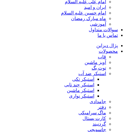
امام علی علیه السلام
ایران و امید
امام حسین علیه السلام
ماه مبارک رمضان
آموزشی
سوالات متداول
تماس با ما
پژال دیزاین
محصولات
قاب
آویز ماشین
توت بگ
استیکر ضد آب
استیکر تکی
استیکر چند تایی
استیکر ماشین
استیکر نواری
جامدادی
دفتر
ماگ سرامیکی
کارت پستال
گردنبند
جاسویچی