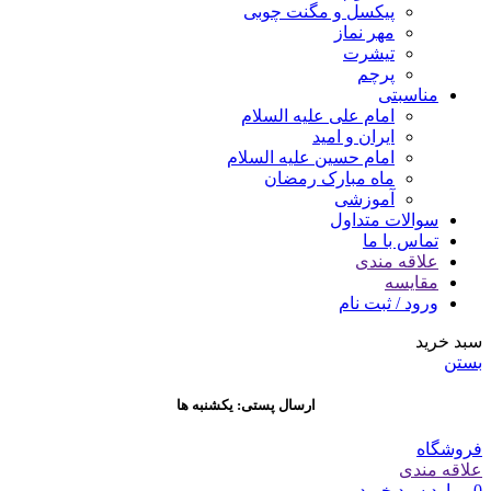
پیکسل و مگنت چوبی
مهر نماز
تیشرت
پرچم
مناسبتی
امام علی علیه السلام
ایران و امید
امام حسین علیه السلام
ماه مبارک رمضان
آموزشی
سوالات متداول
تماس با ما
علاقه مندی
مقایسه
ورود / ثبت نام
سبد خرید
بستن
ارسال پستی: یکشنبه ها
فروشگاه
علاقه مندی
0
موارد
سبد خرید