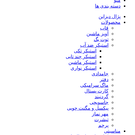
منو
دسته بندی ها
پژال دیزاین
محصولات
قاب
آویز ماشین
توت بگ
استیکر ضد آب
استیکر تکی
استیکر چند تایی
استیکر ماشین
استیکر نواری
جامدادی
دفتر
ماگ سرامیکی
کارت پستال
گردنبند
جاسویچی
پیکسل و مگنت چوبی
مهر نماز
تیشرت
پرچم
مناسبتی