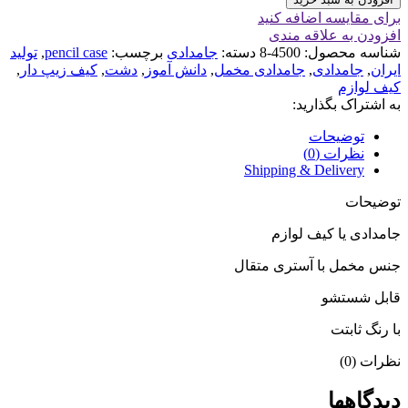
برای مقایسه اضافه کنید
افزودن به علاقه مندی
شناسه محصول:
4500-8
دسته:
جامدادی
برچسب:
pencil case
,
تولید
ایران
,
جامدادی
,
جامدادی مخمل
,
دانش آموز
,
دشت
,
کیف زیپ دار
,
کیف لوازم
به اشتراک بگذارید:
توضیحات
نظرات (0)
Shipping & Delivery
توضیحات
جامدادی یا کیف لوازم
جنس مخمل با آستری متقال
قابل شستشو
با رنگ ثابتت
نظرات (0)
دیدگاهها