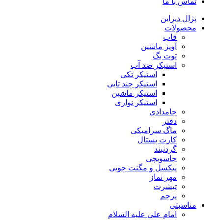
تماس با ما
پژال دیزاین
محصولات
قاب
آویز ماشین
توت بگ
استیکر ضد آب
استیکر تکی
استیکر چند تایی
استیکر ماشین
استیکر نواری
جامدادی
دفتر
ماگ سرامیکی
کارت پستال
گردنبند
جاسویچی
پیکسل و مگنت چوبی
مهر نماز
تیشرت
پرچم
مناسبتی
امام علی علیه السلام