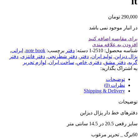
it
290,000
تومان
در انبار موجود نمی باشد
برای مقایسه اضافه کنید
افزودن به علاقه مندی
شناسه محصول:
2510-1
دسته:
دفتر
برچسب:
note book
,
ایرانی
,
پژال دیزاین
,
تولید ایران
,
دفتر
,
دفتر شطرنجی
,
دفتر فانتزی
,
دفتر
گربه
,
دفتر مشق
,
دفتری خاص
,
ساخت ایران
,
لوازم تحریر
به اشتراک بگذارید:
توضیحات
نظرات (0)
Shipping & Delivery
توضیحات
دفترهای خط دار پژال دیزاین
سایز رقعی 20.5 در 14.5 سانتی متر
60برگ _ تحریر مرغوب