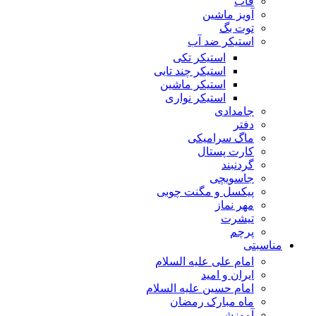
قاب
آویز ماشین
توت بگ
استیکر ضد آب
استیکر تکی
استیکر چند تایی
استیکر ماشین
استیکر نواری
جامدادی
دفتر
ماگ سرامیکی
کارت پستال
گردنبند
جاسویچی
پیکسل و مگنت چوبی
مهر نماز
تیشرت
پرچم
مناسبتی
امام علی علیه السلام
ایران و امید
امام حسین علیه السلام
ماه مبارک رمضان
آموزشی