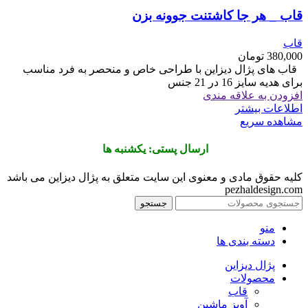
قاب _ هر جا کاشتنت جوونه بزن
قاب
380,000
تومان
قاب های پژال دیزاین با طراحی خاص و منحصر به فرد مناسب
برای هدیه سایز 16 در 21 جنس
افزودن به علاقه مندی
اطلاعات بیشتر
مشاهده سریع
ارسال پستی: یکشنبه ها
کلیه حقوق مادی و معنوی این سایت متعلق به پژال دیزاین می باشد
pezhaldesign.com
جستجو
منو
دسته بندی ها
پژال دیزاین
محصولات
قاب
آویز ماشین