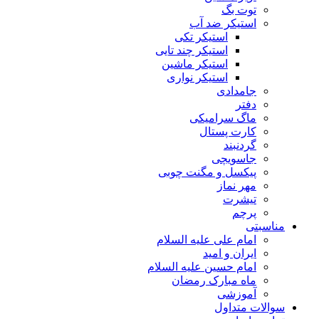
توت بگ
استیکر ضد آب
استیکر تکی
استیکر چند تایی
استیکر ماشین
استیکر نواری
جامدادی
دفتر
ماگ سرامیکی
کارت پستال
گردنبند
جاسویچی
پیکسل و مگنت چوبی
مهر نماز
تیشرت
پرچم
مناسبتی
امام علی علیه السلام
ایران و امید
امام حسین علیه السلام
ماه مبارک رمضان
آموزشی
سوالات متداول