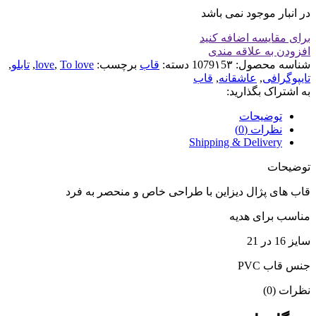
در انبار موجود نمی باشد
برای مقایسه اضافه کنید
افزودن به علاقه مندی
شناسه محصول:
1079۱5۳
دسته:
قاب
برچسب:
To love
,
love
,
تابلو
,
تایپوگرافی
,
عاشقانه
,
قاب
به اشتراک بگذارید:
توضیحات
نظرات (0)
Shipping & Delivery
توضیحات
قاب های پژال دیزاین با طراحی خاص و منحصر به فرد
مناسب برای هدیه
سایز 16 در 21
جنس قاب PVC
نظرات (0)