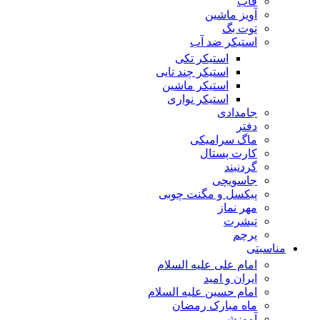
قاب
آویز ماشین
توت بگ
استیکر ضد آب
استیکر تکی
استیکر چند تایی
استیکر ماشین
استیکر نواری
جامدادی
دفتر
ماگ سرامیکی
کارت پستال
گردنبند
جاسویچی
پیکسل و مگنت چوبی
مهر نماز
تیشرت
پرچم
مناسبتی
امام علی علیه السلام
ایران و امید
امام حسین علیه السلام
ماه مبارک رمضان
آموزشی