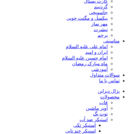
کارت پستال
گردنبند
جاسویچی
پیکسل و مگنت چوبی
مهر نماز
تیشرت
پرچم
مناسبتی
امام علی علیه السلام
ایران و امید
امام حسین علیه السلام
ماه مبارک رمضان
آموزشی
سوالات متداول
تماس با ما
پژال دیزاین
محصولات
قاب
آویز ماشین
توت بگ
استیکر ضد آب
استیکر تکی
استیکر چند تایی