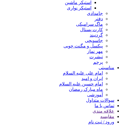
استیکر ماشین
استیکر نواری
جامدادی
دفتر
ماگ سرامیکی
کارت پستال
گردنبند
جاسویچی
پیکسل و مگنت چوبی
مهر نماز
تیشرت
پرچم
مناسبتی
امام علی علیه السلام
ایران و امید
امام حسین علیه السلام
ماه مبارک رمضان
آموزشی
سوالات متداول
تماس با ما
علاقه مندی
مقایسه
ورود / ثبت نام