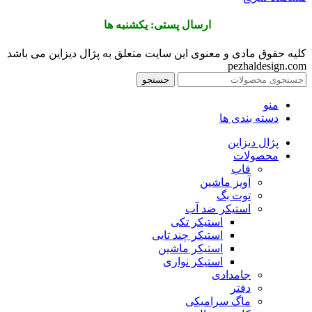
ارسال پستی: یکشنبه ها
کلیه حقوق مادی و معنوی این سایت متعلق به پژال دیزاین می باشد
pezhaldesign.com
جستجو
منو
دسته بندی ها
پژال دیزاین
محصولات
قاب
آویز ماشین
توت بگ
استیکر ضد آب
استیکر تکی
استیکر چند تایی
استیکر ماشین
استیکر نواری
جامدادی
دفتر
ماگ سرامیکی