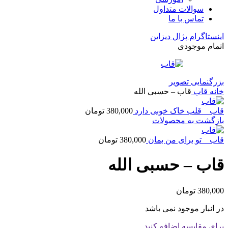
سوالات متداول
تماس با ما
اینستاگرام پژال دیزاین
اتمام موجودی
بزرگنمایی تصویر
خانه
قاب
قاب – حسبی الله
قاب _ قلب خاک خوبی دارد
380,000
تومان
بازگشت به محصولات
قاب _ تو برای من بمان
380,000
تومان
قاب – حسبی الله
380,000
تومان
در انبار موجود نمی باشد
برای مقایسه اضافه کنید