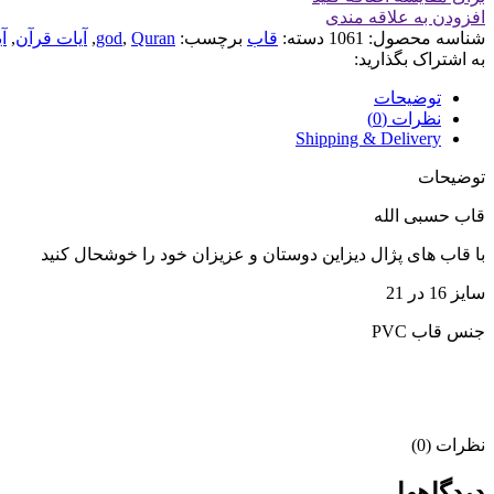
افزودن به علاقه مندی
شناسه محصول:
1061
دسته:
قاب
برچسب:
Quran
,
god
,
آیات قرآن
,
آ
به اشتراک بگذارید:
توضیحات
نظرات (0)
Shipping & Delivery
توضیحات
قاب حسبی الله
با قاب های پژال دیزاین دوستان و عزیزان خود را خوشحال کنید
سایز 16 در 21
جنس قاب PVC
نظرات (0)
دیدگاهها