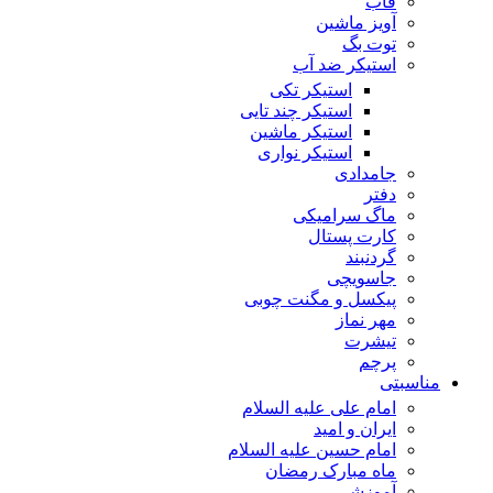
قاب
آویز ماشین
توت بگ
استیکر ضد آب
استیکر تکی
استیکر چند تایی
استیکر ماشین
استیکر نواری
جامدادی
دفتر
ماگ سرامیکی
کارت پستال
گردنبند
جاسویچی
پیکسل و مگنت چوبی
مهر نماز
تیشرت
پرچم
مناسبتی
امام علی علیه السلام
ایران و امید
امام حسین علیه السلام
ماه مبارک رمضان
آموزشی