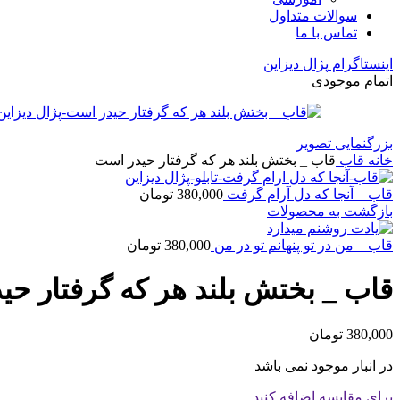
سوالات متداول
تماس با ما
اینستاگرام پژال دیزاین
اتمام موجودی
بزرگنمایی تصویر
خانه
قاب
قاب _ بختش بلند هر که گرفتار حیدر است
قاب _ آنجا که دل آرام گرفت
380,000
تومان
بازگشت به محصولات
قاب _ من در تو پنهانم تو در من
380,000
تومان
قاب _ بختش بلند هر که گرفتار حی
380,000
تومان
در انبار موجود نمی باشد
برای مقایسه اضافه کنید