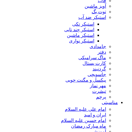
قاب
آویز ماشین
توت بگ
استیکر ضد آب
استیکر تکی
استیکر چند تایی
استیکر ماشین
استیکر نواری
جامدادی
دفتر
ماگ سرامیکی
کارت پستال
گردنبند
جاسویچی
پیکسل و مگنت چوبی
مهر نماز
تیشرت
پرچم
مناسبتی
امام علی علیه السلام
ایران و امید
امام حسین علیه السلام
ماه مبارک رمضان
آموزشی