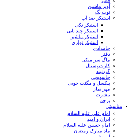
قاب
آویز ماشین
توت بگ
استیکر ضد آب
استیکر تکی
استیکر چند تایی
استیکر ماشین
استیکر نواری
جامدادی
دفتر
ماگ سرامیکی
کارت پستال
گردنبند
جاسویچی
پیکسل و مگنت چوبی
مهر نماز
تیشرت
پرچم
مناسبتی
امام علی علیه السلام
ایران و امید
امام حسین علیه السلام
ماه مبارک رمضان
آموزشی