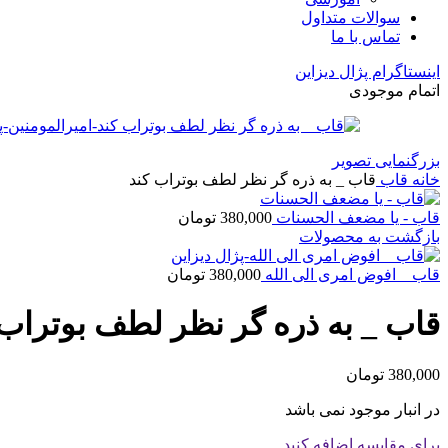
سوالات متداول
تماس با ما
اینستاگرام پژال دیزاین
اتمام موجودی
بزرگنمایی تصویر
خانه
قاب
قاب _ به ذره گر نظر لطف بوتراب کند
قاب - یا مضعف الحسنات
380,000
تومان
بازگشت به محصولات
قاب _ افوض امری الی الله
380,000
تومان
قاب _ به ذره گر نظر لطف بوتراب 
380,000
تومان
در انبار موجود نمی باشد
برای مقایسه اضافه کنید