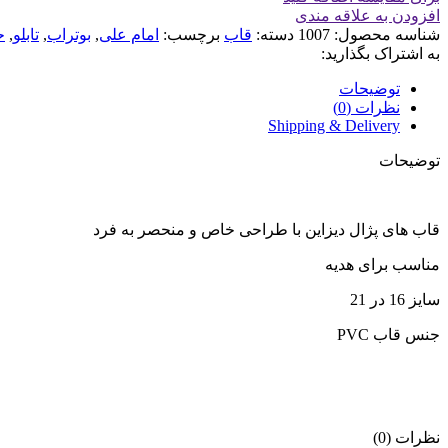
افزودن به علاقه مندی
شناسه محصول:
1007
دسته:
قاب
برچسب:
امام علی
,
بوتراب
,
تابلو
,
ح
به اشتراک بگذارید:
توضیحات
نظرات (0)
Shipping & Delivery
توضیحات
قاب های پژال دیزاین با طراحی خاص و منحصر به فرد
مناسب برای هدیه
سایز 16 در 21
جنس قاب PVC
نظرات (0)