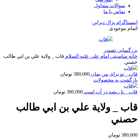
سوالات متداول
تماس با ما
اینستاگرام پژال دیزاین
اتمام موجودی
بزرگنمایی تصویر
خانه
مناسبتی
امام علی علیه السلام
قاب _ ولاية علي بن ابي طالب
حصني
قاب _ تو برای من بمان
380,000
تومان
بازگشت به محصولات
قاب _ تا ریشه در آب است
380,000
تومان
قاب _ ولاية علي بن ابي طالب
حصني
380,000
تومان