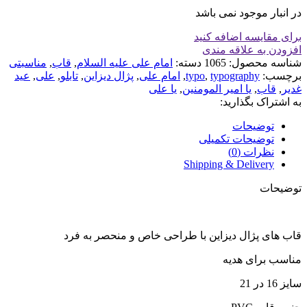
در انبار موجود نمی باشد
برای مقایسه اضافه کنید
افزودن به علاقه مندی
شناسه محصول:
1065
دسته:
امام علی علیه السلام
,
قاب
,
مناسبتی
برچسب:
typography
,
typo
,
امام علی
,
پژال دیزاین
,
تابلو
,
علی
,
عید
غدیر
,
قاب
,
یا امیر المومنین
,
یا علی
به اشتراک بگذارید:
توضیحات
توضیحات تکمیلی
نظرات (0)
Shipping & Delivery
توضیحات
قاب های پژال دیزاین با طراحی خاص و منحصر به فرد
مناسب برای هدیه
سایز 16 در 21