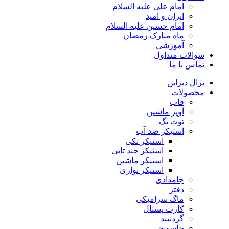
امام علی علیه السلام
ایران و امید
امام حسین علیه السلام
ماه مبارک رمضان
آموزشی
سوالات متداول
تماس با ما
پژال دیزاین
محصولات
قاب
آویز ماشین
توت بگ
استیکر ضد آب
استیکر تکی
استیکر چند تایی
استیکر ماشین
استیکر نواری
جامدادی
دفتر
ماگ سرامیکی
کارت پستال
گردنبند
جاسویچی