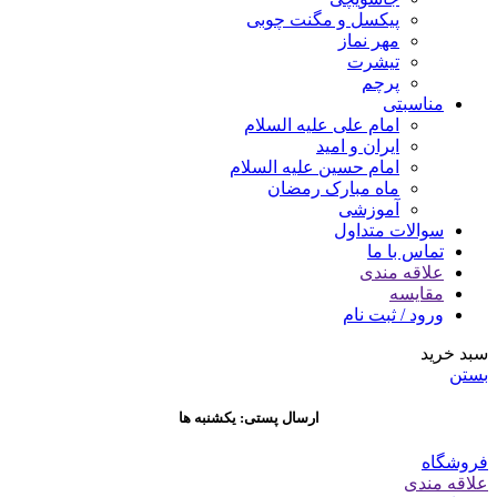
پیکسل و مگنت چوبی
مهر نماز
تیشرت
پرچم
مناسبتی
امام علی علیه السلام
ایران و امید
امام حسین علیه السلام
ماه مبارک رمضان
آموزشی
سوالات متداول
تماس با ما
علاقه مندی
مقایسه
ورود / ثبت نام
سبد خرید
بستن
ارسال پستی: یکشنبه ها
فروشگاه
علاقه مندی