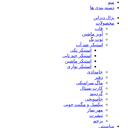
منو
دسته بندی ها
پژال دیزاین
محصولات
قاب
آویز ماشین
توت بگ
استیکر ضد آب
استیکر تکی
استیکر چند تایی
استیکر ماشین
استیکر نواری
جامدادی
دفتر
ماگ سرامیکی
کارت پستال
گردنبند
جاسویچی
پیکسل و مگنت چوبی
مهر نماز
تیشرت
پرچم
مناسبتی