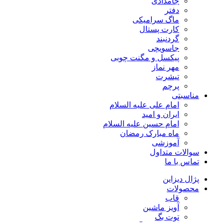
جامدادی
دفتر
ماگ سرامیکی
کارت پستال
گردنبند
جاسویچی
پیکسل و مگنت چوبی
مهر نماز
تیشرت
پرچم
مناسبتی
امام علی علیه السلام
ایران و امید
امام حسین علیه السلام
ماه مبارک رمضان
آموزشی
سوالات متداول
تماس با ما
پژال دیزاین
محصولات
قاب
آویز ماشین
توت بگ