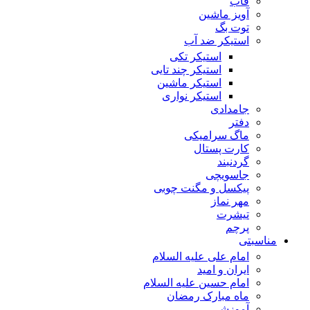
قاب
آویز ماشین
توت بگ
استیکر ضد آب
استیکر تکی
استیکر چند تایی
استیکر ماشین
استیکر نواری
جامدادی
دفتر
ماگ سرامیکی
کارت پستال
گردنبند
جاسویچی
پیکسل و مگنت چوبی
مهر نماز
تیشرت
پرچم
مناسبتی
امام علی علیه السلام
ایران و امید
امام حسین علیه السلام
ماه مبارک رمضان
آموزشی