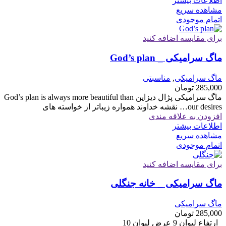
اطلاعات بیشتر
مشاهده سریع
اتمام موجودی
برای مقایسه اضافه کنید
ماگ سرامیکی _ God’s plan
ماگ سرامیکی
,
مناسبتی
285,000
تومان
ماگ سرامیکی پژال دیزاین God’s plan is always more beautiful than
our desires… نقشه خداوند همواره زیباتر از خواسته های
افزودن به علاقه مندی
اطلاعات بیشتر
مشاهده سریع
اتمام موجودی
برای مقایسه اضافه کنید
ماگ سرامیکی _ خانه جنگلی
ماگ سرامیکی
285,000
تومان
ارتفاع لیوان 9 عرض لیوان 10