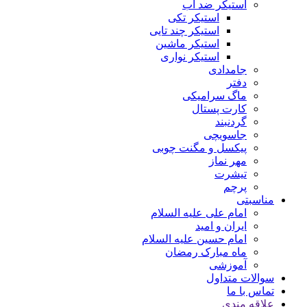
استیکر ضد آب
استیکر تکی
استیکر چند تایی
استیکر ماشین
استیکر نواری
جامدادی
دفتر
ماگ سرامیکی
کارت پستال
گردنبند
جاسویچی
پیکسل و مگنت چوبی
مهر نماز
تیشرت
پرچم
مناسبتی
امام علی علیه السلام
ایران و امید
امام حسین علیه السلام
ماه مبارک رمضان
آموزشی
سوالات متداول
تماس با ما
علاقه مندی