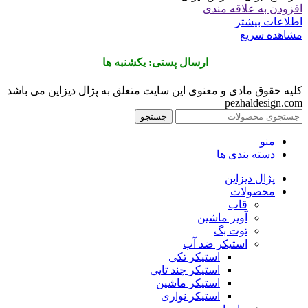
افزودن به علاقه مندی
اطلاعات بیشتر
مشاهده سریع
ارسال پستی: یکشنبه ها
کلیه حقوق مادی و معنوی این سایت متعلق به پژال دیزاین می باشد
pezhaldesign.com
جستجو
منو
دسته بندی ها
پژال دیزاین
محصولات
قاب
آویز ماشین
توت بگ
استیکر ضد آب
استیکر تکی
استیکر چند تایی
استیکر ماشین
استیکر نواری