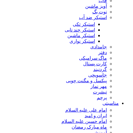
قاب
آویز ماشین
توت بگ
استیکر ضد آب
استیکر تکی
استیکر چند تایی
استیکر ماشین
استیکر نواری
جامدادی
دفتر
ماگ سرامیکی
کارت پستال
گردنبند
جاسویچی
پیکسل و مگنت چوبی
مهر نماز
تیشرت
پرچم
مناسبتی
امام علی علیه السلام
ایران و امید
امام حسین علیه السلام
ماه مبارک رمضان
آموزشی