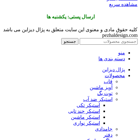
مشاهده سریع
ارسال پستی: یکشنبه ها
کلیه حقوق مادی و معنوی این سایت متعلق به پژال دیزاین می باشد
pezhaldesign.com
جستجو
منو
دسته بندی ها
پژال دیزاین
محصولات
قاب
آویز ماشین
توت بگ
استیکر ضد آب
استیکر تکی
استیکر چند تایی
استیکر ماشین
استیکر نواری
جامدادی
دفتر