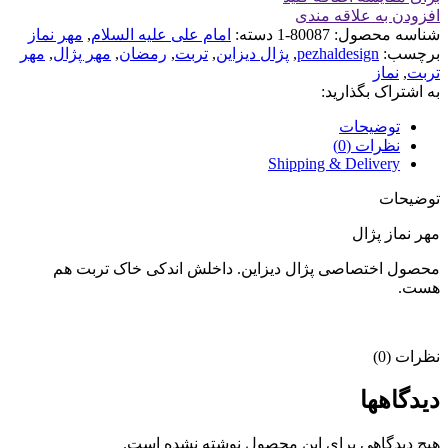
افزودن به علاقه مندی
شناسه محصول:
80087-1
دسته:
امام علی علیه السلام
,
مهر نماز
برچسب:
pezhaldesign
,
پژال دیزاین
,
تربت
,
رمضان
,
مهر پژال
,
مهر
تربت
,
نماز
به اشتراک بگذارید:
توضیحات
نظرات (0)
Shipping & Delivery
توضیحات
مهر نماز پژال
محصول اختصاصی پژال دیزاین. داخلش اندکی خاک تربت هم
هست.
نظرات (0)
دیدگاهها
هیچ دیدگاهی برای این محصول نوشته نشده است.