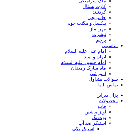
ماگ سرامیکی
کارت پستال
گردنبند
جاسویچی
پیکسل و مگنت چوبی
مهر نماز
تیشرت
پرچم
مناسبتی
امام علی علیه السلام
ایران و امید
امام حسین علیه السلام
ماه مبارک رمضان
آموزشی
سوالات متداول
تماس با ما
پژال دیزاین
محصولات
قاب
آویز ماشین
توت بگ
استیکر ضد آب
استیکر تکی