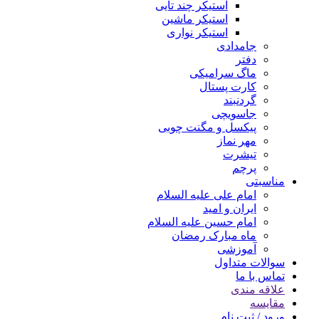
استیکر چند تایی
استیکر ماشین
استیکر نواری
جامدادی
دفتر
ماگ سرامیکی
کارت پستال
گردنبند
جاسویچی
پیکسل و مگنت چوبی
مهر نماز
تیشرت
پرچم
مناسبتی
امام علی علیه السلام
ایران و امید
امام حسین علیه السلام
ماه مبارک رمضان
آموزشی
سوالات متداول
تماس با ما
علاقه مندی
مقایسه
ورود / ثبت نام