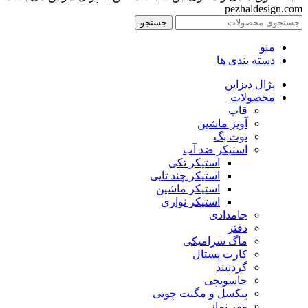
pezhaldesign.com
جستجو
منو
دسته بندی ها
پژال دیزاین
محصولات
قاب
آویز ماشین
توت بگ
استیکر ضد آب
استیکر تکی
استیکر چند تایی
استیکر ماشین
استیکر نواری
جامدادی
دفتر
ماگ سرامیکی
کارت پستال
گردنبند
جاسویچی
پیکسل و مگنت چوبی
مهر نماز