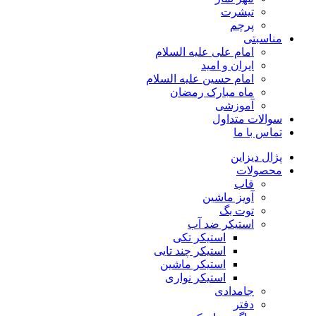
تیشرت
پرچم
مناسبتی
امام علی علیه السلام
ایران و امید
امام حسین علیه السلام
ماه مبارک رمضان
آموزشی
سوالات متداول
تماس با ما
پژال دیزاین
محصولات
قاب
آویز ماشین
توت بگ
استیکر ضد آب
استیکر تکی
استیکر چند تایی
استیکر ماشین
استیکر نواری
جامدادی
دفتر