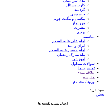
ماگ سرامیکی
کارت پستال
گردنبند
جاسویچی
پیکسل و مگنت چوبی
مهر نماز
تیشرت
پرچم
مناسبتی
امام علی علیه السلام
ایران و امید
امام حسین علیه السلام
ماه مبارک رمضان
آموزشی
سوالات متداول
تماس با ما
علاقه مندی
مقایسه
ورود / ثبت نام
سبد خرید
بستن
ارسال پستی: یکشنبه ها