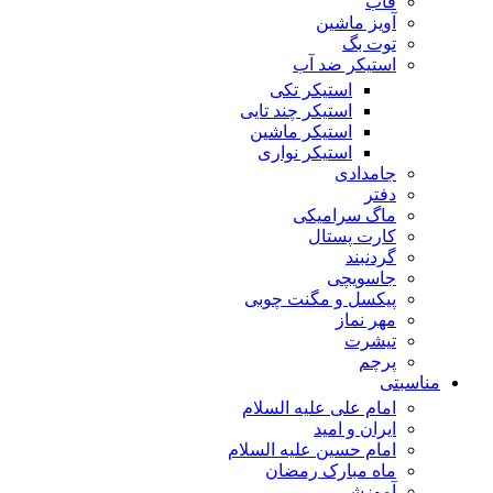
قاب
آویز ماشین
توت بگ
استیکر ضد آب
استیکر تکی
استیکر چند تایی
استیکر ماشین
استیکر نواری
جامدادی
دفتر
ماگ سرامیکی
کارت پستال
گردنبند
جاسویچی
پیکسل و مگنت چوبی
مهر نماز
تیشرت
پرچم
مناسبتی
امام علی علیه السلام
ایران و امید
امام حسین علیه السلام
ماه مبارک رمضان
آموزشی