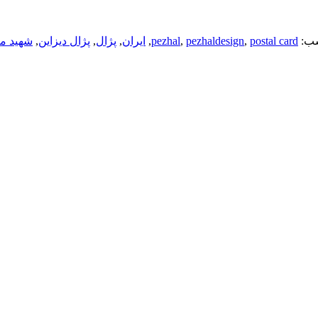
ب:
postal card
,
pezhaldesign
,
pezhal
,
ایران
,
پژال
,
پژال دیزاین
,
شهید م