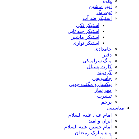
قاب
آویز ماشین
توت بگ
استیکر ضد آب
استیکر تکی
استیکر چند تایی
استیکر ماشین
استیکر نواری
جامدادی
دفتر
ماگ سرامیکی
کارت پستال
گردنبند
جاسویچی
پیکسل و مگنت چوبی
مهر نماز
تیشرت
پرچم
مناسبتی
امام علی علیه السلام
ایران و امید
امام حسین علیه السلام
ماه مبارک رمضان
آموزشی