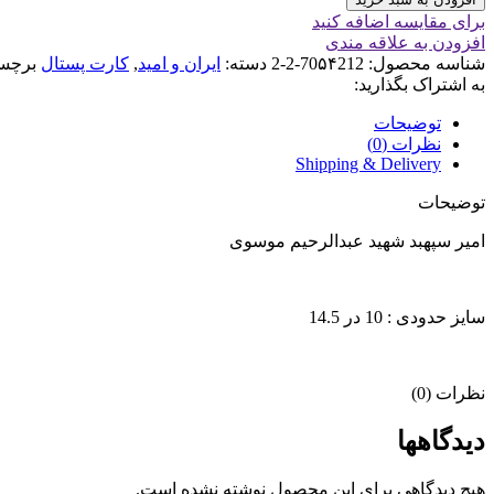
برای مقایسه اضافه کنید
افزودن به علاقه مندی
شناسه محصول:
70۵۴212-2-2
دسته:
ایران و امید
,
کارت پستال
برچس
به اشتراک بگذارید:
توضیحات
نظرات (0)
Shipping & Delivery
توضیحات
امیر سپهبد شهید عبدالرحیم موسوی
سایز حدودی : 10 در 14.5
نظرات (0)
دیدگاهها
هیچ دیدگاهی برای این محصول نوشته نشده است.