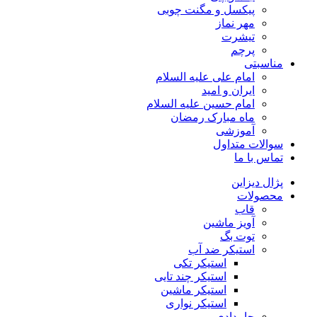
پیکسل و مگنت چوبی
مهر نماز
تیشرت
پرچم
مناسبتی
امام علی علیه السلام
ایران و امید
امام حسین علیه السلام
ماه مبارک رمضان
آموزشی
سوالات متداول
تماس با ما
پژال دیزاین
محصولات
قاب
آویز ماشین
توت بگ
استیکر ضد آب
استیکر تکی
استیکر چند تایی
استیکر ماشین
استیکر نواری
جامدادی