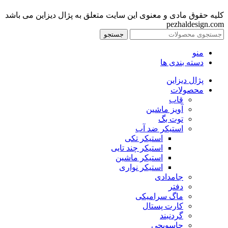
کلیه حقوق مادی و معنوی این سایت متعلق به پژال دیزاین می باشد
pezhaldesign.com
جستجو
منو
دسته بندی ها
پژال دیزاین
محصولات
قاب
آویز ماشین
توت بگ
استیکر ضد آب
استیکر تکی
استیکر چند تایی
استیکر ماشین
استیکر نواری
جامدادی
دفتر
ماگ سرامیکی
کارت پستال
گردنبند
جاسویچی