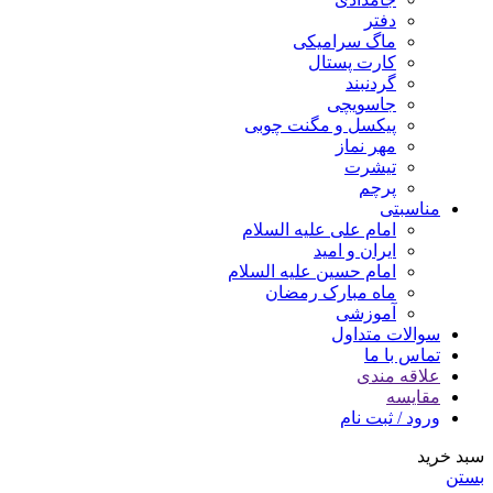
دفتر
ماگ سرامیکی
کارت پستال
گردنبند
جاسویچی
پیکسل و مگنت چوبی
مهر نماز
تیشرت
پرچم
مناسبتی
امام علی علیه السلام
ایران و امید
امام حسین علیه السلام
ماه مبارک رمضان
آموزشی
سوالات متداول
تماس با ما
علاقه مندی
مقایسه
ورود / ثبت نام
سبد خرید
بستن