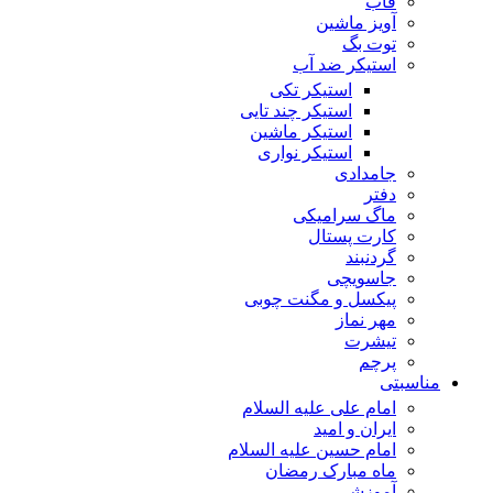
قاب
آویز ماشین
توت بگ
استیکر ضد آب
استیکر تکی
استیکر چند تایی
استیکر ماشین
استیکر نواری
جامدادی
دفتر
ماگ سرامیکی
کارت پستال
گردنبند
جاسویچی
پیکسل و مگنت چوبی
مهر نماز
تیشرت
پرچم
مناسبتی
امام علی علیه السلام
ایران و امید
امام حسین علیه السلام
ماه مبارک رمضان
آموزشی