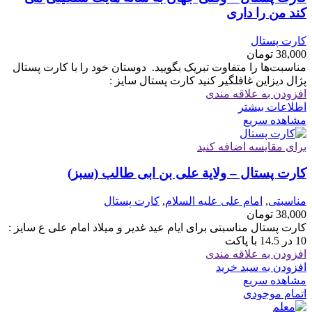
کند من را داری
کارت پستال
38,000
تومان
مناسبت‌ها را متفاوت تبریک بگویید. ‏ ‏دوستان خود را با کارت پستال
پژال دیزاین غافلگیر کنید کارت پستال سایز :
افزودن به علاقه مندی
اطلاعات بیشتر
مشاهده سریع
برای مقایسه اضافه کنید
کارت پستال – ولایة علی بن ابی طالب (سبز)
مناسبتی
,
امام علی علیه السلام
,
کارت پستال
38,000
تومان
کارت پستال مناسبتی برای ایام عید غدیر و میلاد امام علی ع سایز :
10 در 14.5 با پاکت
افزودن به علاقه مندی
افزودن به سبد خرید
مشاهده سریع
اتمام موجودی