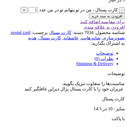
کارت پستال - من در تو پنهانم تو در من عدد
افزودن به سبد خرید
برای مقایسه اضافه کنید
افزودن به علاقه مندی
شناسه محصول:
7034
دسته:
کارت پستال
برچسب:
postal card
,
تصویرسازی
,
شانه هایت
,
عاشقانه
,
کارت پستال
,
هدیه
به اشتراک بگذارید:
توضیحات
نظرات (0)
Shipping & Delivery
توضیحات
مناسبت‌ها را متفاوت تبریک بگویید.
‏ ‏عزیزان خود را با کارت پستال پژال دیزاین غافلگیر کنید
کارت پستال
سایز : 10 در 14.5
با پاکت