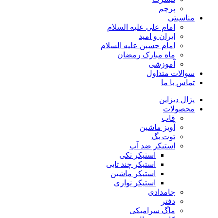
پرچم
مناسبتی
امام علی علیه السلام
ایران و امید
امام حسین علیه السلام
ماه مبارک رمضان
آموزشی
سوالات متداول
تماس با ما
پژال دیزاین
محصولات
قاب
آویز ماشین
توت بگ
استیکر ضد آب
استیکر تکی
استیکر چند تایی
استیکر ماشین
استیکر نواری
جامدادی
دفتر
ماگ سرامیکی