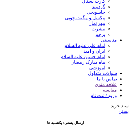
کارت پستال
گردنبند
جاسویچی
پیکسل و مگنت چوبی
مهر نماز
تیشرت
پرچم
مناسبتی
امام علی علیه السلام
ایران و امید
امام حسین علیه السلام
ماه مبارک رمضان
آموزشی
سوالات متداول
تماس با ما
علاقه مندی
مقایسه
ورود / ثبت نام
سبد خرید
بستن
ارسال پستی: یکشنبه ها