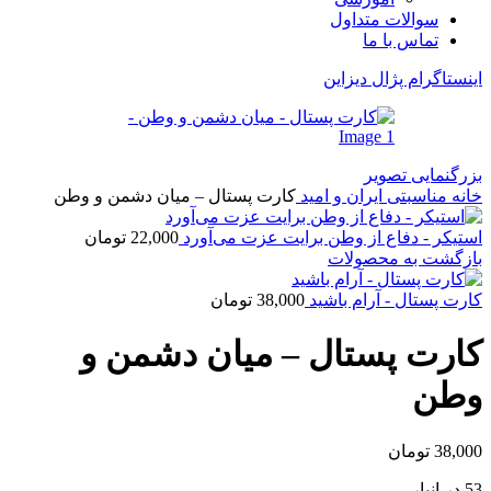
سوالات متداول
تماس با ما
اینستاگرام پژال دیزاین
بزرگنمایی تصویر
خانه
مناسبتی
ایران و امید
کارت پستال – میان دشمن و وطن
استیکر - دفاع از وطن برایت عزت می‌آورد
22,000
تومان
بازگشت به محصولات
کارت پستال - آرام باشید
38,000
تومان
کارت پستال – میان دشمن و
وطن
38,000
تومان
53 در انبار