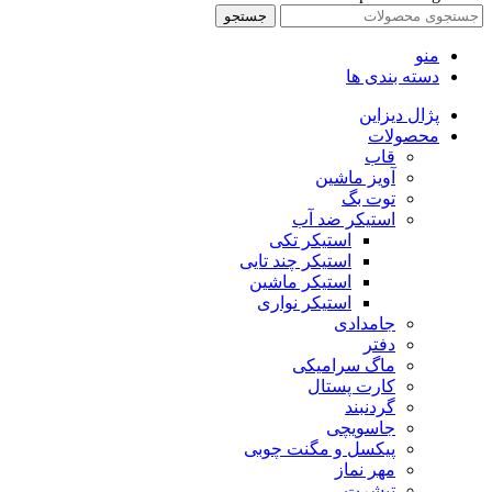
جستجو
منو
دسته بندی ها
پژال دیزاین
محصولات
قاب
آویز ماشین
توت بگ
استیکر ضد آب
استیکر تکی
استیکر چند تایی
استیکر ماشین
استیکر نواری
جامدادی
دفتر
ماگ سرامیکی
کارت پستال
گردنبند
جاسویچی
پیکسل و مگنت چوبی
مهر نماز
تیشرت