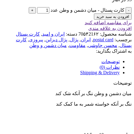
کارت پستال - میان دشمن و وطن عدد
افزودن به سبد خرید
برای مقایسه اضافه کنید
افزودن به علاقه مندی
شناسه محصول:
70۵۴21۶۲
دسته:
ایران و امید
,
کارت پستال
برچسب:
postal card
,
ایران
,
پژال
,
پژال دیزاین
,
پیروزی
,
کارت
پستال
,
محسن چاوشی
,
مقاومت
,
میان دشمن و وطن
به اشتراک بگذارید:
توضیحات
نظرات (0)
Shipping & Delivery
توضیحات
میان دشمن و وطن ننگ بر آنکه شک کند
ننگ بر آنکه خواسته شمر به ما کمک کند