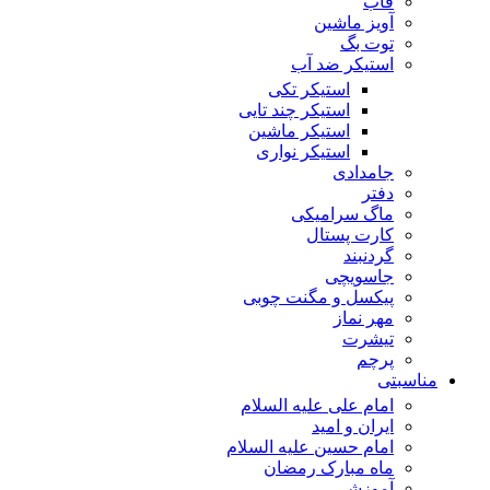
قاب
آویز ماشین
توت بگ
استیکر ضد آب
استیکر تکی
استیکر چند تایی
استیکر ماشین
استیکر نواری
جامدادی
دفتر
ماگ سرامیکی
کارت پستال
گردنبند
جاسویچی
پیکسل و مگنت چوبی
مهر نماز
تیشرت
پرچم
مناسبتی
امام علی علیه السلام
ایران و امید
امام حسین علیه السلام
ماه مبارک رمضان
آموزشی