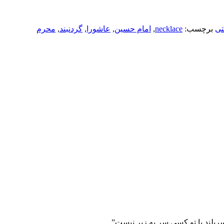
تی
برچسب:
necklace
,
امام حسین
,
عاشورا
,
گردنبند
,
محرم
سربلند با تو کسی سر به زیر نیست”