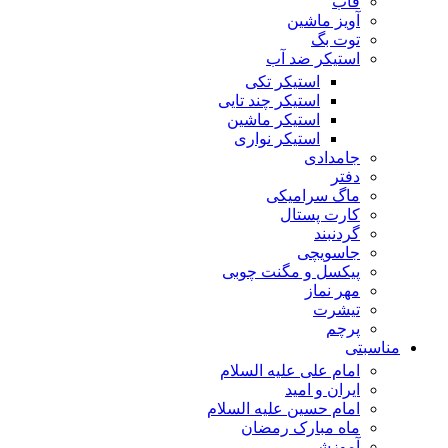
قاب
آویز ماشین
توت بگ
استیکر ضد آب
استیکر تکی
استیکر چند تایی
استیکر ماشین
استیکر نواری
جامدادی
دفتر
ماگ سرامیکی
کارت پستال
گردنبند
جاسویچی
پیکسل و مگنت چوبی
مهر نماز
تیشرت
پرچم
مناسبتی
امام علی علیه السلام
ایران و امید
امام حسین علیه السلام
ماه مبارک رمضان
آموزشی