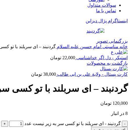
سوالات متداول
تماس با ما
اینستاگرام پژال دیزاین
بزرگنمایی تصویر
خانه
مناسبتی
امام حسین علیه السلام
گردنبند – ای سربلند با تو کس
استیکر - دل اگر خداشناسی
22,000
تومان
بازگشت به محصولات
کارت پستال - ولایة علی بن ابی طالب
38,000
تومان
گردنبند – ای سربلند با تو کسی سر
120,000
تومان
8 در انبار
گردنبند - ای سربلند با تو کسی سر به زیر نیست عدد
افزودن به سبد خرید