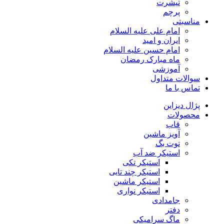
تیشرت
پرچم
مناسبتی
امام علی علیه السلام
ایران و امید
امام حسین علیه السلام
ماه مبارک رمضان
آموزشی
سوالات متداول
تماس با ما
پژال دیزاین
محصولات
قاب
آویز ماشین
توت بگ
استیکر ضد آب
استیکر تکی
استیکر چند تایی
استیکر ماشین
استیکر نواری
جامدادی
دفتر
ماگ سرامیکی