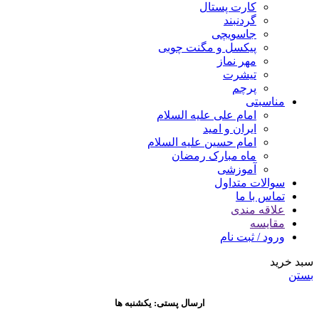
کارت پستال
گردنبند
جاسویچی
پیکسل و مگنت چوبی
مهر نماز
تیشرت
پرچم
مناسبتی
امام علی علیه السلام
ایران و امید
امام حسین علیه السلام
ماه مبارک رمضان
آموزشی
سوالات متداول
تماس با ما
علاقه مندی
مقایسه
ورود / ثبت نام
سبد خرید
بستن
ارسال پستی: یکشنبه ها