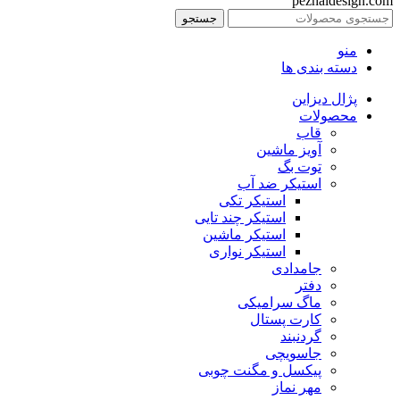
pezhaldesign.com
جستجو
منو
دسته بندی ها
پژال دیزاین
محصولات
قاب
آویز ماشین
توت بگ
استیکر ضد آب
استیکر تکی
استیکر چند تایی
استیکر ماشین
استیکر نواری
جامدادی
دفتر
ماگ سرامیکی
کارت پستال
گردنبند
جاسویچی
پیکسل و مگنت چوبی
مهر نماز