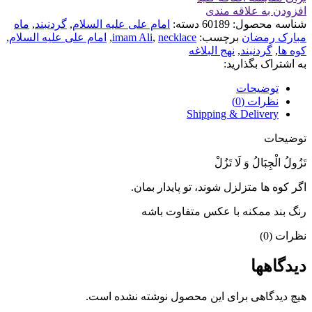
افزودن به علاقه مندی
شناسه محصول:
60189
دسته:
امام علی علیه السلام
,
گردنبند
,
ماه
مبارک رمضان
برچسب:
necklace
,
imam Ali
,
امام علی علیه السلام
,
کوه ها
,
گردنبند
,
نهج البلاغه
به اشتراک بگذارید:
توضیحات
نظرات (0)
Shipping & Delivery
توضیحات
تَزُولُ الْجِبَالُ وَ لَا تَزُلْ
اگر كوه ها متزلزل شوند، تو پايدار بمان.
رنگ بند ممکنه با عکس متفاوت باشه
نظرات (0)
دیدگاهها
هیچ دیدگاهی برای این محصول نوشته نشده است.