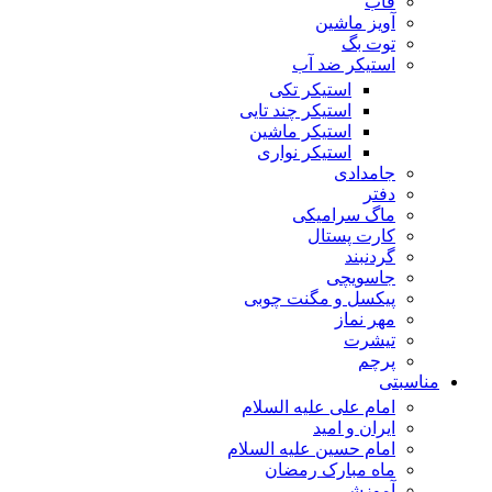
قاب
آویز ماشین
توت بگ
استیکر ضد آب
استیکر تکی
استیکر چند تایی
استیکر ماشین
استیکر نواری
جامدادی
دفتر
ماگ سرامیکی
کارت پستال
گردنبند
جاسویچی
پیکسل و مگنت چوبی
مهر نماز
تیشرت
پرچم
مناسبتی
امام علی علیه السلام
ایران و امید
امام حسین علیه السلام
ماه مبارک رمضان
آموزشی