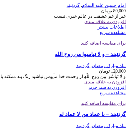
امام حسین علیه السلام
,
گردنبند
89,000
تومان
غیر از غم عشقت در عالم خبری نیست _________________________
افزودن به علاقه مندی
اطلاعات بیشتر
مشاهده سریع
برای مقایسه اضافه کنید
گردنبند – و لا تیاسوا من روح الله
ماه مبارک رمضان
,
گردنبند
120,000
تومان
وَ لا تَيأَسُوا مِن‌ رَوح‌ِ اللّه‌ِ از رحمت خدا مأیوس نباشید رنگ بند ممک
افزودن به علاقه مندی
افزودن به سبد خرید
مشاهده سریع
برای مقایسه اضافه کنید
گردنبند – یا عماد من لا عماد له
ماه مبارک رمضان
,
گردنبند