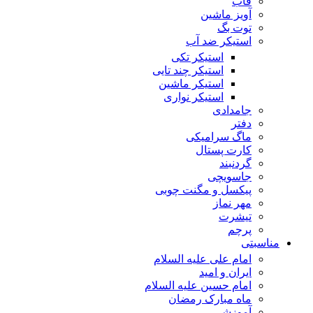
قاب
آویز ماشین
توت بگ
استیکر ضد آب
استیکر تکی
استیکر چند تایی
استیکر ماشین
استیکر نواری
جامدادی
دفتر
ماگ سرامیکی
کارت پستال
گردنبند
جاسویچی
پیکسل و مگنت چوبی
مهر نماز
تیشرت
پرچم
مناسبتی
امام علی علیه السلام
ایران و امید
امام حسین علیه السلام
ماه مبارک رمضان
آموزشی