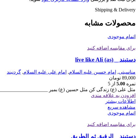
Shipping & Delivery
محصولات مشابه
اتمام موجودی
برای مقایسه اضافه کنید
دستبند _ live like Ali (as)
مناسبتی
,
امام حسین علیه السلام
,
امام علی علیه السلام
,
گردنبند
89,000
تومان
نمره
5.00
از 5
مثل علی (ع) زندگی کن مثل حسین (ع) بمیر ____________________
افزودن به علاقه مندی
اطلاعات بیشتر
مشاهده سریع
اتمام موجودی
برای مقایسه اضافه کنید
دستبند _ الرفیق ثم الطریق