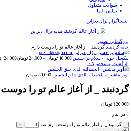
سوالات متداول
تماس با ما
اینستاگرام پژال دیزاین
بزرگنمایی تصویر
خانه
گردنبند
گردنبند _ از آغاز عالم تو را دوست دارم
پیکسل چوبی - سلام بر حسین
48,000
تومان
–
24,000
تومان
Price range: 24,000 تو
بازگشت به محصولات
آویز ماشین - الحمدلله الذی خلق الحسین
89,000
تومان
گردنبند _ از آغاز عالم تو را دوست 
120,000
تومان
8 در انبار
گردنبند _ از آغاز عالم تو را دوست دارم عدد
افزودن به سبد خرید