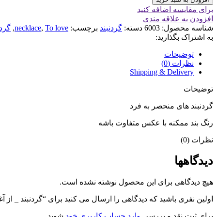
برای مقایسه اضافه کنید
افزودن به علاقه مندی
شناسه محصول:
6003
دسته:
گردنبند
برچسب:
To love
,
necklace
,
گردن
به اشتراک بگذارید:
توضیحات
نظرات (0)
Shipping & Delivery
توضیحات
گردنبند های منحصر به فرد
رنگ بند ممکنه با عکس متفاوت باشه
نظرات (0)
دیدگاهها
هیچ دیدگاهی برای این محصول نوشته نشده است.
اولین نفری باشید که دیدگاهی را ارسال می کنید برای “گردنبند _ از آ
برای ثبت نقد و بررسی
وارد حساب کاربری خود
شوید.