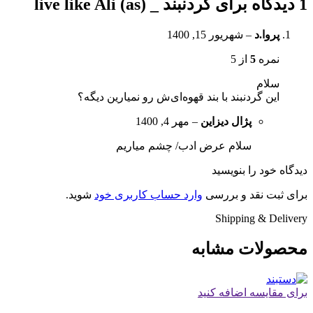
1 دیدگاه برای
گردنبند _ live like Ali (as)
پروا.د
–
شهریور 15, 1400
نمره
5
از 5
سلام
این گردنبند با بند قهوه‌ای‌ش رو نمیارین دیگه؟
پژال دیزاین
–
مهر 4, 1400
سلام عرض ادب/ چشم میاریم
دیدگاه خود را بنویسید
برای ثبت نقد و بررسی
وارد حساب کاربری خود
شوید.
Shipping & Delivery
محصولات مشابه
برای مقایسه اضافه کنید