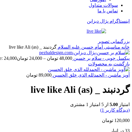
سوالات متداول
تماس با ما
اینستاگرام پژال دیزاین
بزرگنمایی تصویر
خانه
مناسبتی
امام حسین علیه السلام
گردنبند _ live like Ali (as)
پیکسل چوبی - سلام بر حسین
48,000
تومان
–
24,000
تومان
Price range: 24,000 تو
بازگشت به محصولات
آویز ماشین - الحمدلله الذی خلق الحسین
89,000
تومان
گردنبند _ live like Ali (as)
امتیاز
5.00
از 5 امتیاز
1
مشتری
(دیدگاه کاربر
1
)
120,000
تومان
33 در انبار