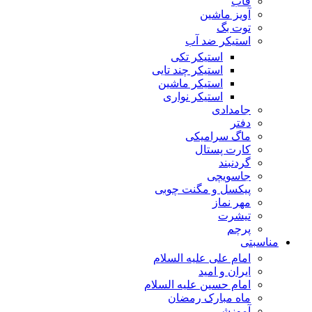
قاب
آویز ماشین
توت بگ
استیکر ضد آب
استیکر تکی
استیکر چند تایی
استیکر ماشین
استیکر نواری
جامدادی
دفتر
ماگ سرامیکی
کارت پستال
گردنبند
جاسویچی
پیکسل و مگنت چوبی
مهر نماز
تیشرت
پرچم
مناسبتی
امام علی علیه السلام
ایران و امید
امام حسین علیه السلام
ماه مبارک رمضان
آموزشی